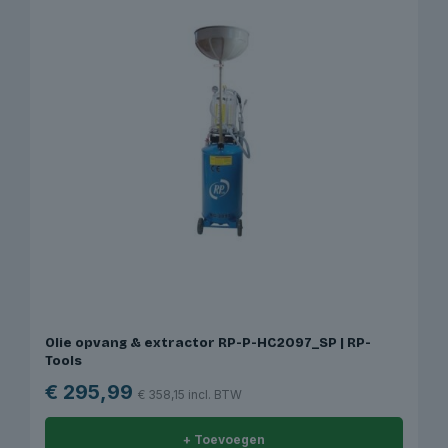
Olie opvang & extractor RP-P-HC2097_SP | RP-
Tools
€
295,99
€
358,15
incl. BTW
+ Toevoegen