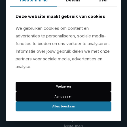
Hefbruggen
Banden service
Schaarbruggen
Balanceermachines
Deze website maakt gebruik van cookies
1-koloms
De- en monteermachines
2-koloms
Wiel-liften
We gebruiken cookies om content en
4-koloms
Vulhulpen
advertenties te personaliseren, sociale media-
Mobiele hefkolommen
Banden-kooien (Truck)
functies te bieden en ons verkeer te analyseren.
Motorheftafels
Banden-opslag
Informatie over jouw gebruik delen we met onze
Wielgreepliften
Wielgewichten
partners voor sociale media, advertenties en
Accessoires
Ventielen
Accessoires
analyse.
Garage inrichting
Werkplaats equipment
Weigeren
Gereedschapswagens
Compressoren
Aanpassen
Werkbanken & opslag
Werkplaatskranen
Haspels
Alles toestaan
Krikken
Lasapparaten
Assteunen