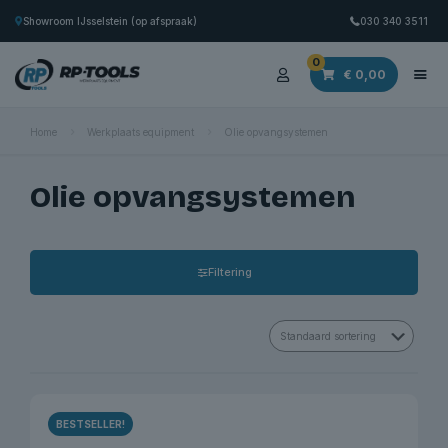
Showroom IJsselstein (op afspraak)
030 340 3511
0
€
0,00
Home
Werkplaats equipment
Olie opvangsystemen
Olie opvangsystemen
Filtering
BESTSELLER!