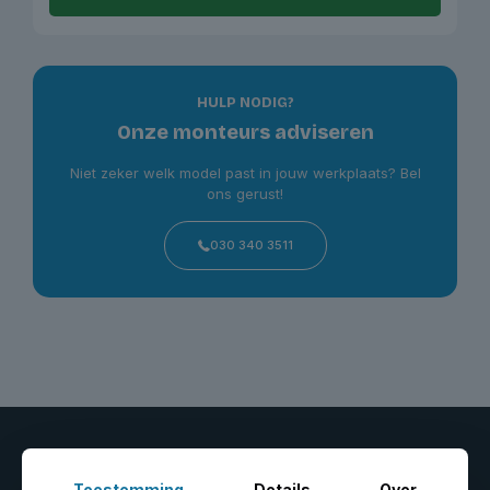
HULP NODIG?
Onze monteurs adviseren
Niet zeker welk model past in jouw werkplaats? Bel
ons gerust!
030 340 3511
Toestemming
Details
Over