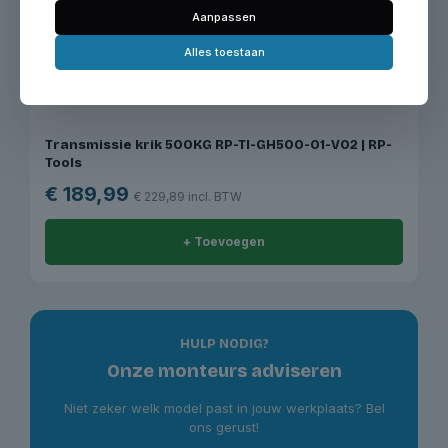
Aanpassen
Alles toestaan
Transmissie krik 500KG RP-TI-GH500-01-V02 | RP-
Tools
€
189,99
€
229,89
incl. BTW
+ Toevoegen
HULP NODIG?
Onze monteurs adviseren
Niet zeker welk model past in jouw werkplaats? Bel
ons gerust!