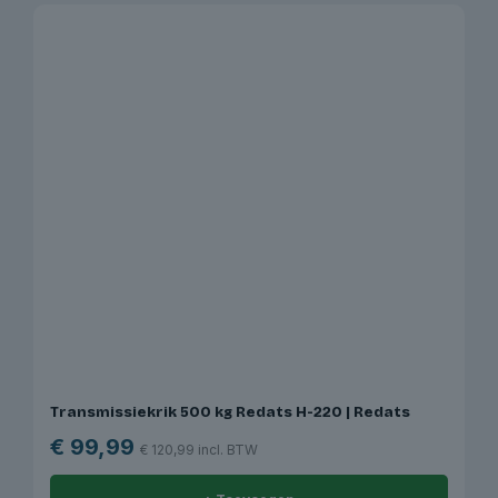
Transmissiekrik 500 kg Redats H-220 | Redats
€
99,99
€
120,99
incl. BTW