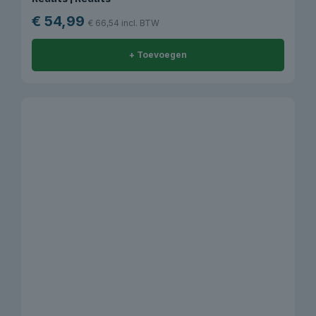
€
54,99
€
66,54
incl. BTW
+ Toevoegen