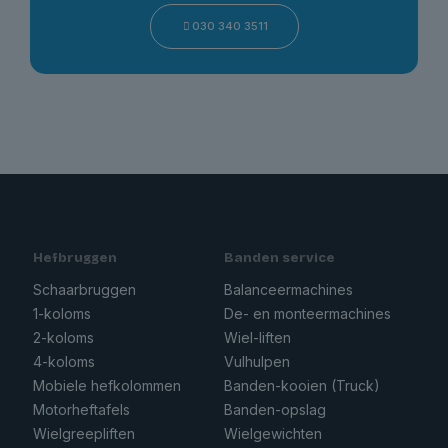
030 340 3511
Hefbruggen
Banden service
Schaarbruggen
Balanceermachines
1-koloms
De- en monteermachines
2-koloms
Wiel-liften
4-koloms
Vulhulpen
Mobiele hefkolommen
Banden-kooien (Truck)
Motorheftafels
Banden-opslag
Wielgreepliften
Wielgewichten