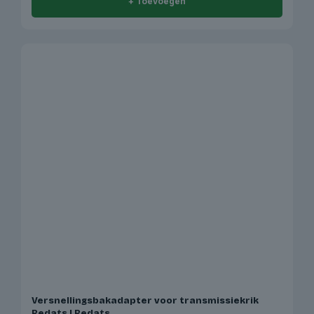
+ Toevoegen
Versnellingsbakadapter voor transmissiekrik
Redats | Redats