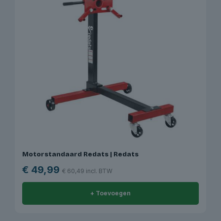
Motorstandaard Redats | Redats
€
49,99
€
60,49
incl. BTW
+ Toevoegen