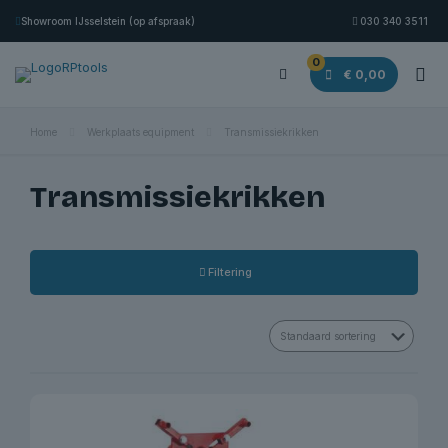
Showroom IJsselstein (op afspraak)
030 340 3511
0
€ 0,00
Home
Werkplaats equipment
Transmissiekrikken
Transmissiekrikken
Filtering