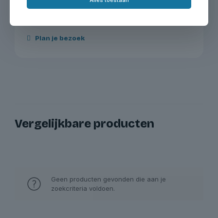
Maak een afspraak & bezoek onze showroom op de
Zeemanlaan 16 in IJsselstein.
Plan je bezoek
Vergelijkbare producten
Geen producten gevonden die aan je
zoekcriteria voldoen.