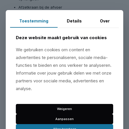
Afzetkraan bij de afvoer
Gemakkelijk te legen via afvoerslang met perslucht
Toestemming
Details
Over
Afneembaar vak voor kleine onderdelen
Deze website maakt gebruik van cookies
We gebruiken cookies om content en
ADVIES NODIG?
advertenties te personaliseren, sociale media-
Onze monteurs helpen je
functies te bieden en ons verkeer te analyseren.
Bel, mail of stuur een WhatsApp. We kennen elke
Informatie over jouw gebruik delen we met onze
hefbrug die we verkopen van binnen en buiten.
partners voor sociale media, advertenties en
Bel ons
analyse.
Open WhatsApp
Weigeren
Aanpassen
Bezoek onze showroom
Alles toestaan