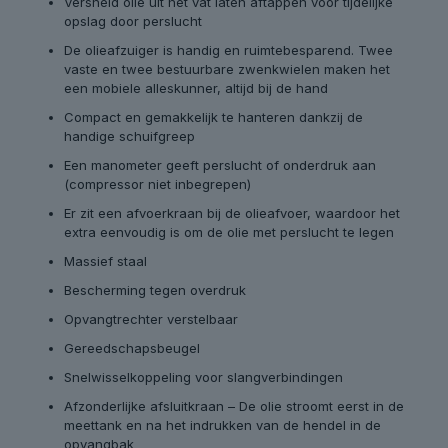
Versneld olie uit het vat laten aftappen voor tijdelijke
opslag door perslucht
De olieafzuiger is handig en ruimtebesparend. Twee
vaste en twee bestuurbare zwenkwielen maken het
een mobiele alleskunner, altijd bij de hand
Compact en gemakkelijk te hanteren dankzij de
handige schuifgreep
Een manometer geeft perslucht of onderdruk aan
(compressor niet inbegrepen)
Er zit een afvoerkraan bij de olieafvoer, waardoor het
extra eenvoudig is om de olie met perslucht te legen
Massief staal
Bescherming tegen overdruk
Opvangtrechter verstelbaar
Gereedschapsbeugel
Snelwisselkoppeling voor slangverbindingen
Afzonderlijke afsluitkraan – De olie stroomt eerst in de
meettank en na het indrukken van de hendel in de
opvangbak