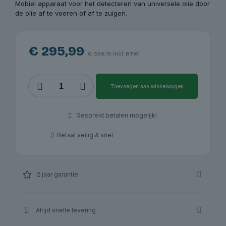
Mobiel apparaat voor het detecteren van universele olie door
de olie af te voeren of af te zuigen.
€
295,99
€
358,15
incl. BTW
Olie
Toevoegen aan winkelwagen
opvang
&
extractor
Gespreid betalen mogelijk!
RP-
P-
Betaal veilig & snel
HC2097_SP
|
RP-
Tools
2 jaar garantie
aantal
Altijd snelle levering