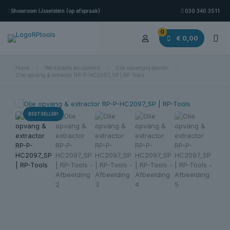
Showroom IJsselstein (op afspraak)
030 340 3511
0
€ 0,00
Home
Werkplaats equipment
Olie opvangsystemen
Olie opvang & extractor RP-P-HC2097_SP | RP-Tools
BESTSELLER!