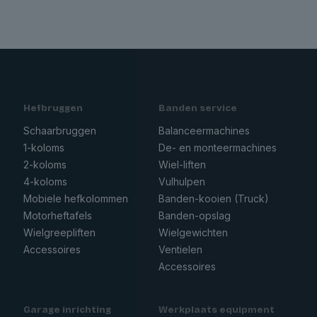
Hefbruggen
Banden service
Schaarbruggen
Balanceermachines
1-koloms
De- en monteermachines
2-koloms
Wiel-liften
4-koloms
Vulhulpen
Mobiele hefkolommen
Banden-kooien (Truck)
Motorheftafels
Banden-opslag
Wielgreepliften
Wielgewichten
Accessoires
Ventielen
Accessoires
Garage inrichting
Werkplaats equipment