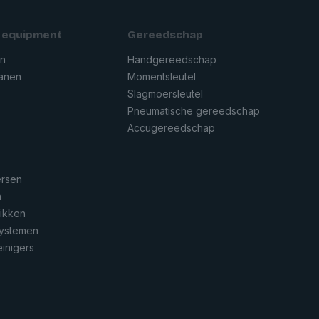
 equipment
Gereedschap
en
Handgereedschap
ranen
Momentsleutel
Slagmoersleutel
Pneumatische gereedschap
n
Accugereedschap
ersen
n
rikken
systemen
inigers