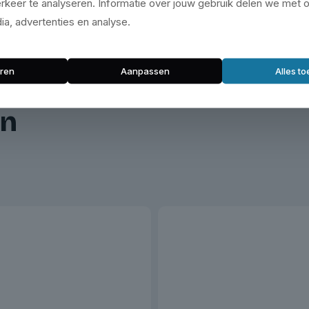
rkeer te analyseren. Informatie over jouw gebruik delen we met 
ia, advertenties en analyse.
ren
Aanpassen
Alles t
en