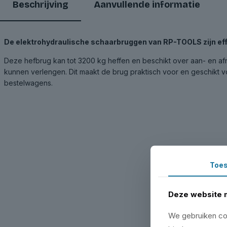
Beschrijving
Aanvullende informatie
De elektrohydraulische schaarbruggen van RP-TOOLS zijn effe
Deze hefbrug kan tot 3200 kg heffen en beschikt over aan- en af
kunnen verlengen. Dit maakt de brug praktisch voor en geschikt vo
bestelwagens.
Toe
Deze website 
We gebruiken coo