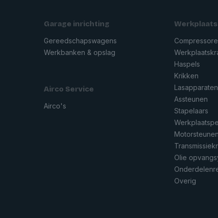
Garage inrichting
Werkplaats
Gereedschapswagens
Compressor
Werkbanken & opslag
Werkplaatsk
Haspels
Krikken
Lasapparate
Airco Service
Assteunen
Airco's
Stapelaars
Werkplaatsp
Motorsteune
Transmissiek
Olie opvang
Onderdelenre
Overig