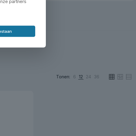
onze partners
oestaan
Tonen:
6
12
24
36