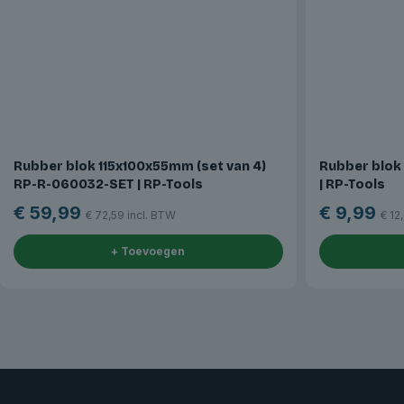
Rubber blok 115x100x55mm (set van 4)
Rubber blok
RP-R-060032-SET | RP-Tools
| RP-Tools
€
59,99
€
9,99
€
72,59
incl. BTW
€
12
+ Toevoegen