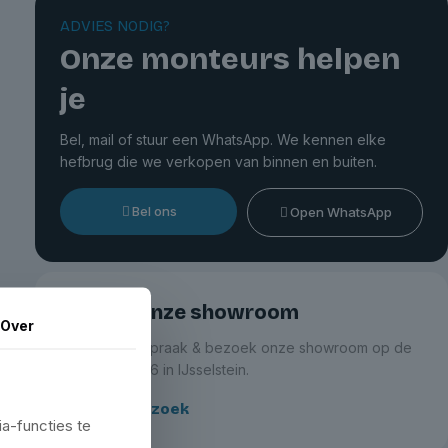
ADVIES NODIG?
Onze monteurs helpen
je
Bel, mail of stuur een WhatsApp. We kennen elke
hefbrug die we verkopen van binnen en buiten.
Bel ons
Open WhatsApp
Bezoek onze showroom
Over
Maak een afspraak & bezoek onze showroom op de
Zeemanlaan 16 in IJsselstein.
Plan je bezoek
a-functies te