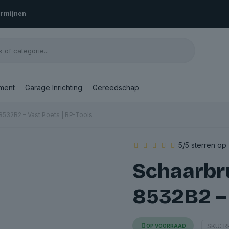
ermijnen
ment
Garage Inrichting
Gereedschap
8532B2 – Vast Poets | RP-Tools
5/5 sterren op
Schaarbru
8532B2 – 
SKU:
R
OP VOORRAAD