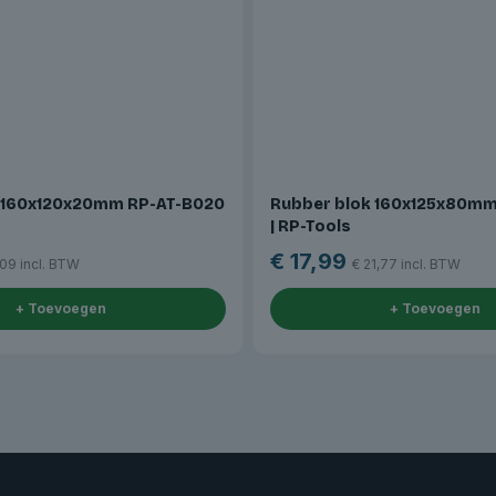
 160x120x20mm RP-AT-B020
Rubber blok 160x125x80m
| RP-Tools
€
17,99
,09
incl. BTW
€
21,77
incl. BTW
+ Toevoegen
+ Toevoegen