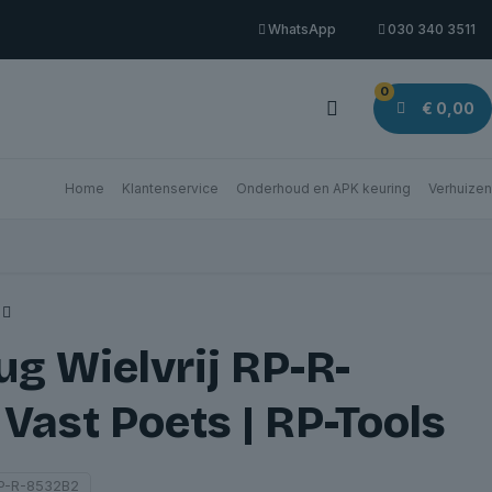
WhatsApp
030 340 3511
0
€ 0,00
Home
Klantenservice
Onderhoud en APK keuring
Verhuizen
g Wielvrij RP-R-
Vast Poets | RP-Tools
P-R-8532B2