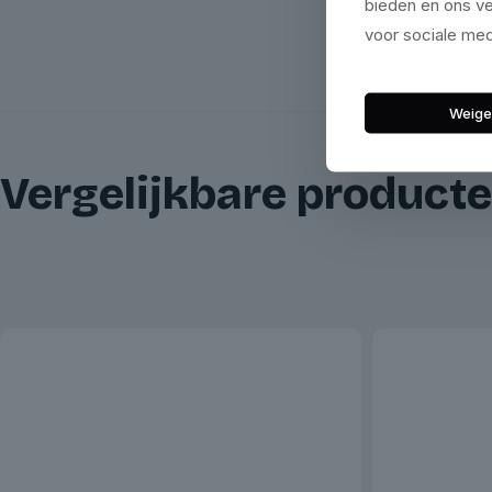
bieden en ons ve
voor sociale med
Weige
Vergelijkbare product