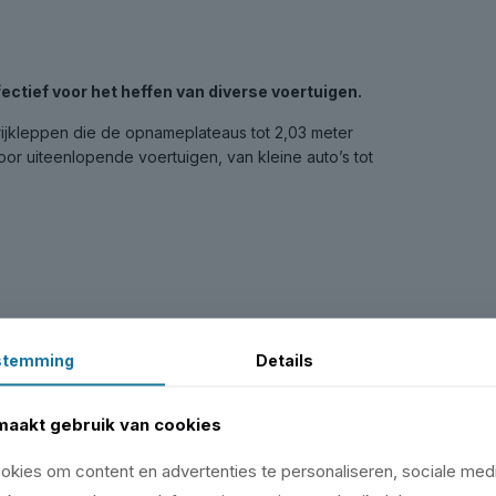
ctief voor het heffen van diverse voertuigen.
rijkleppen die de opnameplateaus tot 2,03 meter
or uiteenlopende voertuigen, van kleine auto’s tot
stemming
Details
maakt gebruik van cookies
kies om content en advertenties te personaliseren, sociale medi