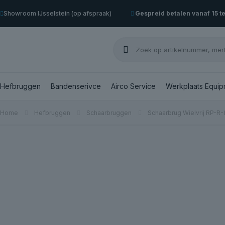
Showroom IJsselstein (op afspraak)
Gespreid betalen vanaf 15 t
Hefbruggen
Bandenserivce
Airco Service
Werkplaats Equip
Home
Hefbruggen
Schaarbruggen
Schaarbrug Wielvrij RP-R-