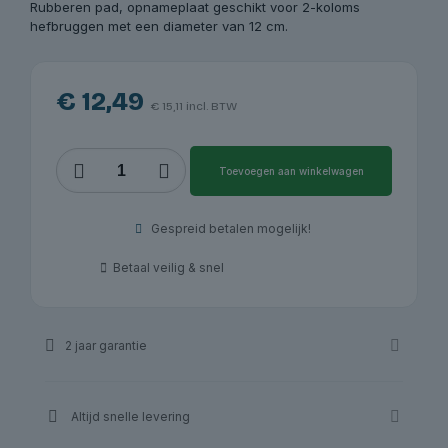
Rubberen pad, opnameplaat geschikt voor 2-koloms
hefbruggen met een diameter van 12 cm.
€
12,49
€
15,11
incl. BTW
Rubber
Toevoegen aan winkelwagen
pad
2-
koloms
Gespreid betalen mogelijk!
hefbrug
RP-
Betaal veilig & snel
AT-
CUF120
|
RP-
2 jaar garantie
Tools
aantal
Altijd snelle levering