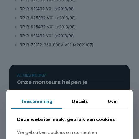
RP-R-6214B2 V01 (>2013/08)
RP-R-6253B2 V01 (>2013/08)
RP-R-6254B2 V01 (>2013/08)
RP-R-6314B2 V01 (>2013/08)
RP-R-701E2-260-000V V01 (>2021/07)
ADVIES NODIG?
Onze monteurs helpen je
Bel, mail of stuur een WhatsApp. We kennen elke
hefbrug die we verkopen van binnen en buiten.
Toestemming
Details
Over
Bel ons
Deze website maakt gebruik van cookies
Open WhatsApp
We gebruiken cookies om content en