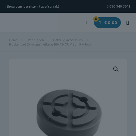
Showroom IJsselstein (op afspraak)
030 340 3511
0
€ 0,00
Home
Hefbruggen
Hefbrug Accessoires
Rubber pad 2-koloms hefbrug RP-AT-CUF120 | RP-Tools