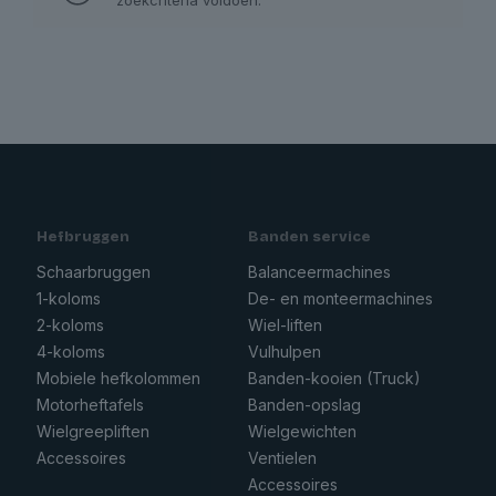
Hefbruggen
Banden service
Schaarbruggen
Balanceermachines
1-koloms
De- en monteermachines
2-koloms
Wiel-liften
4-koloms
Vulhulpen
Mobiele hefkolommen
Banden-kooien (Truck)
Motorheftafels
Banden-opslag
Wielgreepliften
Wielgewichten
Accessoires
Ventielen
Accessoires