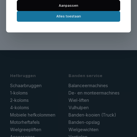
Geen producten gevonden die aan je
Aanpassen
zoekcriteria voldoen.
Alles toestaan
Hefbruggen
Banden service
Schaarbruggen
Balanceermachines
1-koloms
De- en monteermachines
2-koloms
Wiel-liften
4-koloms
Vulhulpen
Mobiele hefkolommen
Banden-kooien (Truck)
Motorheftafels
Banden-opslag
Wielgreepliften
Wielgewichten
Accessoires
Ventielen