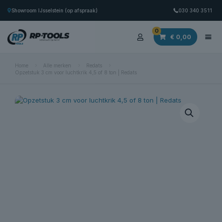
Showroom IJsselstein (op afspraak)
030 340 3511
0
€
0,00
Home
Alle merken
Redats
Opzetstuk 3 cm voor luchtkrik 4,5 of 8 ton | Redats