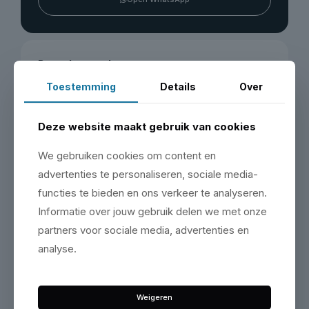
Bezoek onze showroom
Maak een afspraak & bezoek onze showroom op de
Toestemming
Details
Over
Zeemanlaan 16 in IJsselstein.
Plan je bezoek
Deze website maakt gebruik van cookies
We gebruiken cookies om content en
advertenties te personaliseren, sociale media-
functies te bieden en ons verkeer te analyseren.
Informatie over jouw gebruik delen we met onze
partners voor sociale media, advertenties en
Vergelijkbare producten
analyse.
Weigeren