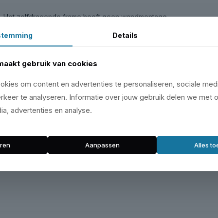
. Het zelfdragende frame heeft geen wandmontage
laden zijn 100% uitschuifbaar, lopen op
stemming
Details
en sleutels. Dankzij de verstelbare poten en dubbele
iel. De elektrostatisch gepoedercoate afwerking in
systeem is volledig te combineren met het Sonic
maakt gebruik van cookies
kies om content en advertenties te personaliseren, sociale medi
rkeer te analyseren. Informatie over jouw gebruik delen we met 
ia, advertenties en analyse.
ren
Aanpassen
Alles t