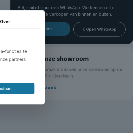
Bel, mail of stuur een WhatsApp. We kennen elke
hefbrug die we verkopen van binnen en buiten.
Over
Bel ons
Open WhatsApp
a-functies te
Bezoek onze showroom
onze partners
Maak een afspraak & bezoek onze showroom op de
Zeemanlaan 16 in IJsselstein.
Plan je bezoek
oestaan