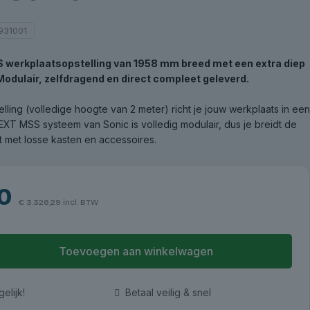
931001
werkplaatsopstelling van 1958 mm breed met een extra diep
Modulair, zelfdragend en direct compleet geleverd.
lling (volledige hoogte van 2 meter) richt je jouw werkplaats in een
EXT MSS systeem van Sonic is volledig modulair, dus je breidt de
it met losse kasten en accessoires.
0
€
3.326,29
incl. BTW
Toevoegen aan winkelwagen
elijk!
Betaal veilig & snel