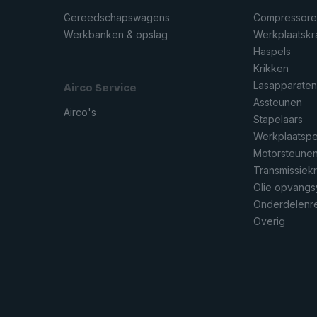
Gereedschapswagens
Compressor
Werkbanken & opslag
Werkplaatsk
Haspels
Krikken
Lasapparate
Airco Service
Assteunen
Airco's
Stapelaars
Werkplaatsp
Motorsteune
Transmissiek
Olie opvang
Onderdelenre
Overig