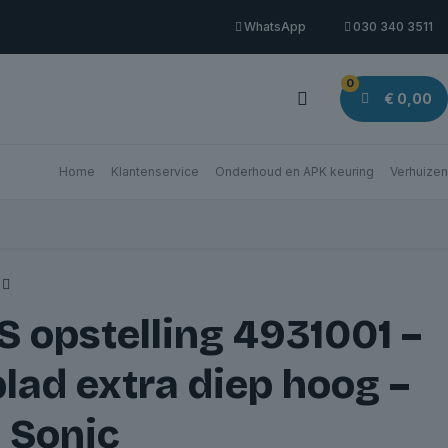
WhatsApp
030 340 3511
0
€ 0,00
Home
Klantenservice
Onderhoud en APK keuring
Verhuizen
 opstelling 4931001 –
lad extra diep hoog –
 Sonic