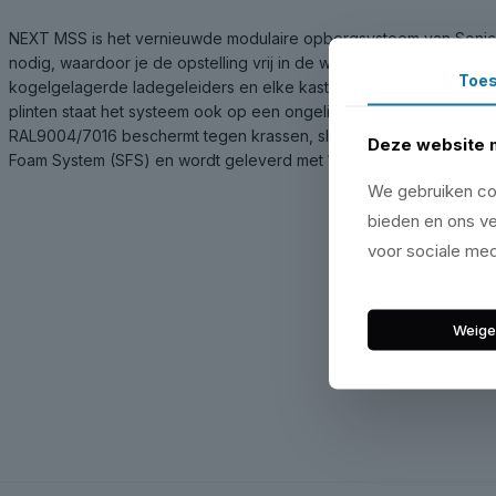
NEXT MSS is het vernieuwde modulaire opbergsysteem van Sonic
nodig, waardoor je de opstelling vrij in de werkplaats plaatst. De 
Toe
kogelgelagerde ladegeleiders en elke kast is afsluitbaar met slot 
plinten staat het systeem ook op een ongelijke vloer strak en stab
RAL9004/7016 beschermt tegen krassen, slijtage en corrosie. Het 
Deze website 
Foam System (SFS) en wordt geleverd met 10 jaar garantie.
We gebruiken coo
bieden en ons ve
voor sociale med
Weige