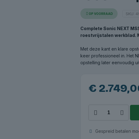
SKU:
4
OP VOORRAAD
Complete Sonic NEXT MSS 
roestvrijstalen werkblad. 
Met deze kant en klare opste
keer professioneel in. Het N
opstelling later eenvoudig u
€
2.749,0
NEXT
MSS
opstelling
4931001
Gespreid betalen mog
-