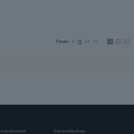
Tonen:
6
12
24
36
 equipment
Gereedschap