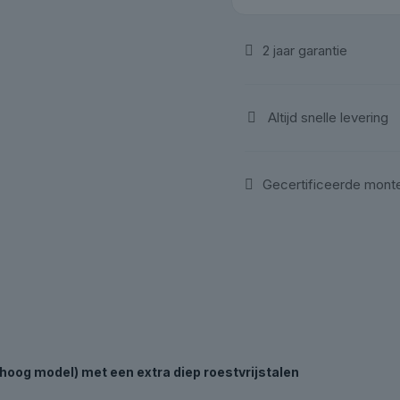
rvs
werkblad
extra
2 jaar garantie
diep
hoog
-
Altijd snelle levering
1958mm
|
Sonic
Gecertificeerde mont
aantal
oog model) met een extra diep roestvrijstalen