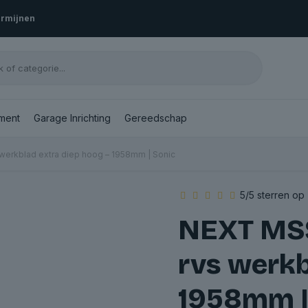
ermijnen
ment
Garage Inrichting
Gereedschap
werkblad extra diep hoog – 1958mm | Sonic
5/5 sterren op
NEXT MSS
rvs werkb
1958mm |