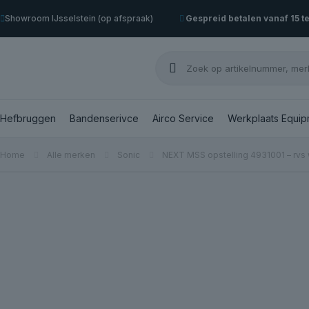
Showroom IJsselstein (op afspraak)
Gespreid betalen vanaf 15 t
Hefbruggen
Bandenserivce
Airco Service
Werkplaats Equip
Home
Alle merken
Sonic
NEXT MSS opstelling 4931001 – rvs 