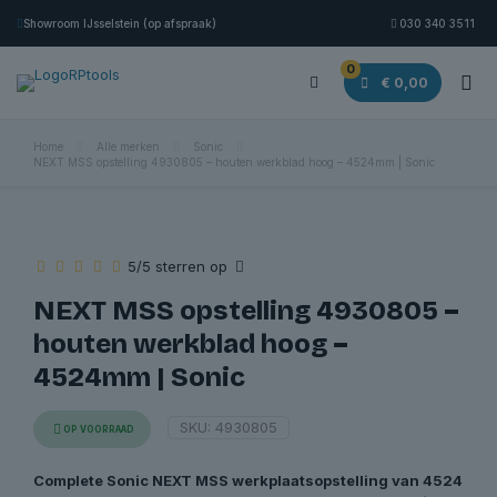
Showroom IJsselstein (op afspraak)
030 340 3511
0
€ 0,00
Home
Alle merken
Sonic
NEXT MSS opstelling 4930805 – houten werkblad hoog – 4524mm | Sonic
5/5 sterren op
NEXT MSS opstelling 4930805 –
houten werkblad hoog –
4524mm | Sonic
SKU:
4930805
OP VOORRAAD
Complete Sonic NEXT MSS werkplaatsopstelling van 4524