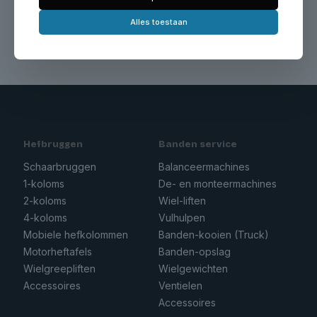
Alles toestaan
Hefbruggen
Banden service
Schaarbruggen
Balanceermachines
1-koloms
De- en monteermachines
2-koloms
Wiel-liften
4-koloms
Vulhulpen
Mobiele hefkolommen
Banden-kooien (Truck)
Motorheftafels
Banden-opslag
Wielgreepliften
Wielgewichten
Accessoires
Ventielen
Accessoires