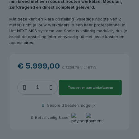
mm breed met een robuust houten werkblad. Modulair,
zelfdragend en direct compleet geleverd.
Met deze kant en klare opstelling (volledige hoogte van 2
meter) richt je jouw werkplaats in een keer professioneel in.
Het NEXT MSS systeem van Sonic is volledig modulair, dus je
breidt de opstelling later eenvoudig uit met losse kasten en
accessoires.
€
5.999,00
€
7.258,79
incl. BTW
NEXT
Toevoegen aan winkelwagen
MSS
opstelling
4930805
Gespreid betalen mogelijk!
-
houten
Betaal veilig & snel
werkblad
hoog
-
4524mm