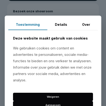
Bezoek onze showroom
Maak een afspraak & bezoek onze showroom op de
Zeemanlaan 16 in IJsselstein.
Toestemming
Details
Over
Plan je bezoek
Deze website maakt gebruik van cookies
We gebruiken cookies om content en
advertenties te personaliseren, sociale media-
functies te bieden en ons verkeer te analyseren.
Informatie over jouw gebruik delen we met onze
Vergelijkbare producten
partners voor sociale media, advertenties en
analyse.
Weigeren
Geen producten gevonden die aan je
zoekcriteria voldoen.
Aanpassen