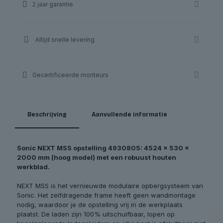
2 jaar garantie
|
Sonic
aantal
Altijd snelle levering
Gecertificeerde monteurs
Beschrijving
Aanvullende informatie
Sonic NEXT MSS opstelling 4930805: 4524 x 530 x
2000 mm (hoog model) met een robuust houten
werkblad.
NEXT MSS is het vernieuwde modulaire opbergsysteem van
Sonic. Het zelfdragende frame heeft geen wandmontage
nodig, waardoor je de opstelling vrij in de werkplaats
plaatst. De laden zijn 100% uitschuifbaar, lopen op