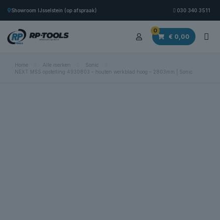
Showroom IJsselstein (op afspraak)
030 340 3511
0
€ 0,00
Home
Alle merken
Sonic
NEXT MSS opstelling 4930803 – houten werkblad hoog – 2803mm | Sonic