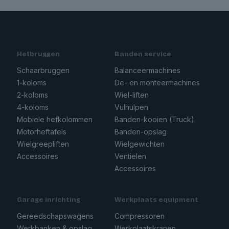
Hefbruggen
Banden service
Schaarbruggen
Balanceermachines
1-koloms
De- en monteermachines
2-koloms
Wiel-liften
4-koloms
Vulhulpen
Mobiele hefkolommen
Banden-kooien (Truck)
Motorheftafels
Banden-opslag
Wielgreepliften
Wielgewichten
Accessoires
Ventielen
Accessoires
Garage inrichting
Werkplaats equipment
Gereedschapswagens
Compressoren
Werkbanken & opslag
Werkplaatskranen