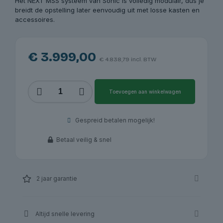
Het NEXT MSS systeem van Sonic is volledig modulair, dus je
breidt de opstelling later eenvoudig uit met losse kasten en
accessoires.
€
3.999,00
€
4.838,79
incl. BTW
NEXT
Toevoegen aan winkelwagen
MSS
opstelling
4930803
Gespreid betalen mogelijk!
-
houten
Betaal veilig & snel
werkblad
hoog
-
2803mm
2 jaar garantie
|
Sonic
aantal
Altijd snelle levering