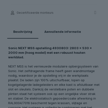
Gecertificeerde monteurs
Beschrijving
Aanvullende informatie
Sonic NEXT MSS opstelling 4930803: 2803 x 530 x
2000 mm (hoog model) met een robuust houten
werkblad.
NEXT MSS is het vernieuwde modulaire opbergsysteem van
Sonic. Het zelfdragende frame heeft geen wandmontage
nodig, waardoor je de opstelling vrij in de werkplaats
plaatst. De laden zijn 100% uitschuifbaar, lopen op
kogelgelagerde ladegeleiders en elke kast is afsluitbaar met
slot en sleutels. Dankzij de verstelbare poten en dubbele
plinten staat het systeem ook op een ongelijke vloer strak
en stabiel. De elektrostatisch gepoedercoate afwerking in
RAL9004/7016 beschermt tegen krassen, slijtage en
corrosie. Het systeem is volledig te combineren met het