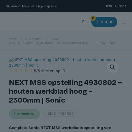
Showroom IJsselstein (op afspraak)
030 340 3511
0
€ 0,00
Home
Alle merken
Sonic
NEXT MSS opstelling 4930802 – houten werkblad hoog – 2300mm | Sonic
5/5 sterren op
NEXT MSS opstelling 4930802 –
houten werkblad hoog –
2300mm | Sonic
SKU:
4930802
OP VOORRAAD
Complete Sonic NEXT MSS werkplaatsopstelling van