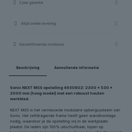
2 jaar garantie
|
Sonic
aantal
Altijd snelle levering
Gecertificeerde monteurs
Beschrijving
Aanvullende informatie
Sonic NEXT MSS opstelling 4930802: 2300 x 530 x
2000 mm (hoog model) met een robuust houten
werkblad.
NEXT MSS is het vernieuwde modulaire opbergsysteem van
Sonic. Het zelfdragende frame heeft geen wandmontage
nodig, waardoor je de opstelling vrij in de werkplaats
plaatst. De laden zijn 100% uitschuifbaar, lopen op