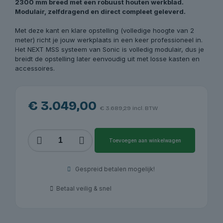
2300 mm breed met een robuust houten werkblad.
Modulair, zelfdragend en direct compleet geleverd.
Met deze kant en klare opstelling (volledige hoogte van 2
meter) richt je jouw werkplaats in een keer professioneel in.
Het NEXT MSS systeem van Sonic is volledig modulair, dus je
breidt de opstelling later eenvoudig uit met losse kasten en
accessoires.
€
3.049,00
€
3.689,29
incl. BTW
NEXT
Toevoegen aan winkelwagen
MSS
opstelling
4930802
Gespreid betalen mogelijk!
-
houten
Betaal veilig & snel
werkblad
hoog
-
2300mm