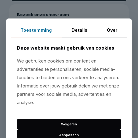
Bezoek onze showroom
Maak een afspraak & bezoek onze showroom op de
Zeemanlaan 16 in IJsselstein.
Toestemming
Details
Over
Plan je bezoek
Deze website maakt gebruik van cookies
We gebruiken cookies om content en
advertenties te personaliseren, sociale media-
functies te bieden en ons verkeer te analyseren.
Informatie over jouw gebruik delen we met onze
Vergelijkbare producten
partners voor sociale media, advertenties en
analyse.
Weigeren
Geen producten gevonden die aan je
zoekcriteria voldoen.
Aanpassen