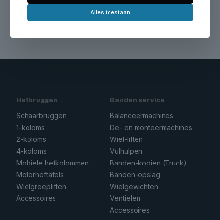
Alles toestaan
Hefbruggen
Banden service
Schaarbruggen
Balanceermachines
1-koloms
De- en monteermachines
2-koloms
Wiel-liften
4-koloms
Vulhulpen
Mobiele hefkolommen
Banden-kooien (Truck)
Motorheftafels
Banden-opslag
Wielgreepliften
Wielgewichten
Accessoires
Ventielen
Accessoires