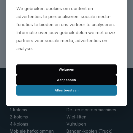
We gebruiken cookies om content en
advertenties te personaliseren, sociale media-
functies te bieden en ons verkeer te analyseren.
Geen producten gevonden die aan je
zoekcriteria voldoen.
Informatie over jouw gebruik delen we met onze
partners voor sociale media, advertenties en
analyse.
Weigeren
Aanpassen
Alles toestaan
Hefbruggen
Banden service
Schaarbruggen
Balanceermachines
1-koloms
De- en monteermachines
2-koloms
Wiel-liften
4-koloms
Vulhulpen
Mobiele hefkolommen
Banden-kooien (Truck)