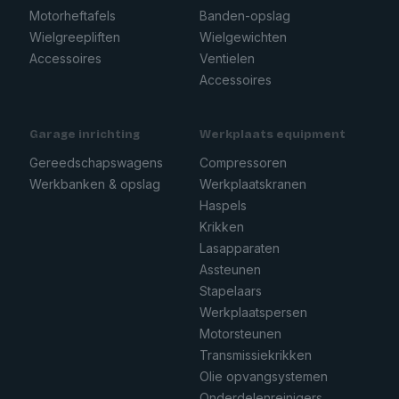
Motorheftafels
Banden-opslag
Wielgreepliften
Wielgewichten
Accessoires
Ventielen
Accessoires
Garage inrichting
Werkplaats equipment
Gereedschapswagens
Compressoren
Werkbanken & opslag
Werkplaatskranen
Haspels
Krikken
Lasapparaten
Assteunen
Stapelaars
Werkplaatspersen
Motorsteunen
Transmissiekrikken
Olie opvangsystemen
Onderdelenreinigers