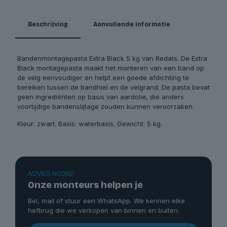
Beschrijving
Aanvullende informatie
Bandenmontagepasta Extra Black 5 kg van Redats. De Extra
Black montagepasta maakt het monteren van een band op
de velg eenvoudiger en helpt een goede afdichting te
bereiken tussen de bandhiel en de velgrand. De pasta bevat
geen ingrediënten op basis van aardolie, die anders
voortijdige bandenslijtage zouden kunnen veroorzaken.
Kleur: zwart. Basis: waterbasis. Gewicht: 5 kg.
ADVIES NODIG?
Onze monteurs helpen je
Bel, mail of stuur een WhatsApp. We kennen elke
hefbrug die we verkopen van binnen en buiten.