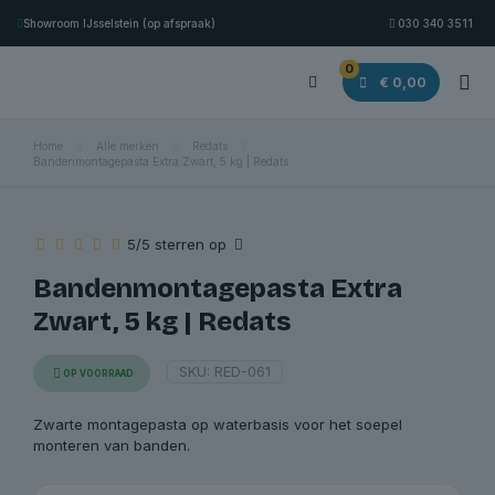
Showroom IJsselstein (op afspraak)
030 340 3511
0
€ 0,00
Home
Alle merken
Redats
Bandenmontagepasta Extra Zwart, 5 kg | Redats
5/5 sterren op
Bandenmontagepasta Extra
Zwart, 5 kg | Redats
SKU:
RED-061
OP VOORRAAD
Zwarte montagepasta op waterbasis voor het soepel
monteren van banden.