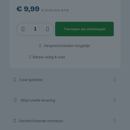
€
9,99
€
12,09
incl. BTW
Bandenmontagepasta
Toevoegen aan winkelwagen
Extra
Zwart,
5
Gespreid betalen mogelijk!
kg
|
Betaal veilig & snel
Redats
aantal
2 jaar garantie
Altijd snelle levering
Gecertificeerde monteurs