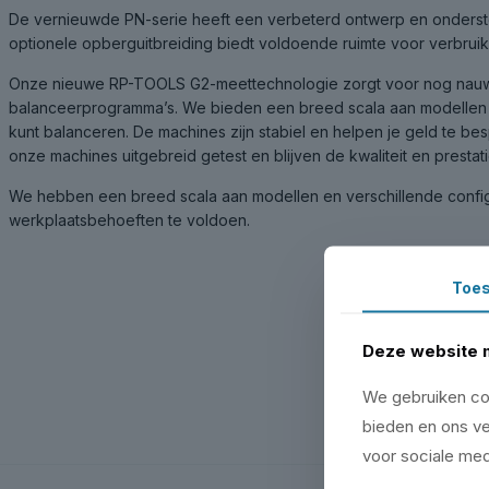
De vernieuwde PN-serie heeft een verbeterd ontwerp en ondersteu
optionele opberguitbreiding biedt voldoende ruimte voor verbrui
Onze nieuwe RP-TOOLS G2-meettechnologie zorgt voor nog nauwk
balanceerprogramma’s. We bieden een breed scala aan modellen met
kunt balanceren. De machines zijn stabiel en helpen je geld te b
onze machines uitgebreid getest en blijven de kwaliteit en prestat
We hebben een breed scala aan modellen en verschillende config
werkplaatsbehoeften te voldoen.
Toe
Deze website 
We gebruiken coo
bieden en ons ve
voor sociale med