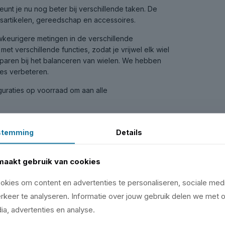
nt je nu nog beter bij verschillende taken. De
ksartikelen, gereedschap en accessoires.
eurigere metingen in de verschillende
 verschillende functies, zodat je vrijwel elk wiel
esparen bij het balanceren van wielen. We hebben
ies verbeteren.
uraties op voorraad om aan alle
stemming
Details
maakt gebruik van cookies
kies om content en advertenties te personaliseren, sociale medi
rkeer te analyseren. Informatie over jouw gebruik delen we met 
ia, advertenties en analyse.