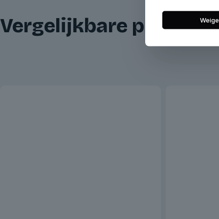
Vergelijkbare product
Weige