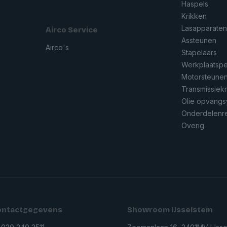
Haspels
Krikken
Lasapparate
Airco Service
Assteunen
Airco's
Stapelaars
Werkplaatsp
Motorsteune
Transmissiek
Olie opvang
Onderdelenre
Overig
ontactgegevens
Showroom IJsselstein