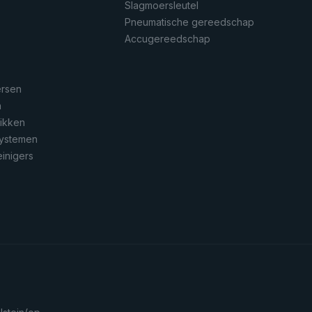
Slagmoersleutel
Pneumatische gereedschap
n
Accugereedschap
ersen
n
rikken
systemen
inigers