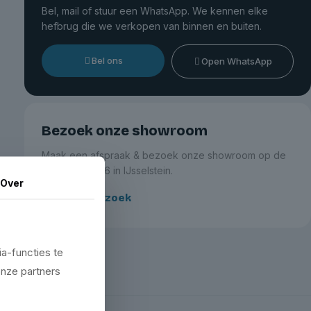
Bel, mail of stuur een WhatsApp. We kennen elke
hefbrug die we verkopen van binnen en buiten.
Bel ons
Open WhatsApp
Bezoek onze showroom
Maak een afspraak & bezoek onze showroom op de
Zeemanlaan 16 in IJsselstein.
Over
Plan je bezoek
a-functies te
onze partners