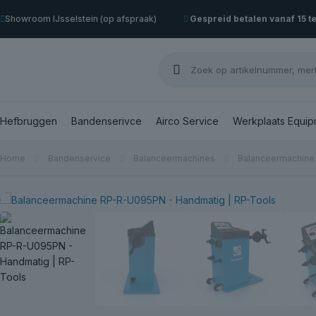
Showroom IJsselstein (op afspraak)
Gespreid betalen vanaf 15 t
Hefbruggen
Bandenserivce
Airco Service
Werkplaats Equip
Home
Bandenservice
Balanceermachines
Balanceermachine