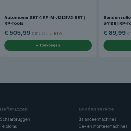
Automover SET 4 RP-M-J12121V2-SET |
Banden rolle
RP-Tools
54198 | RP-T
€
505,99
€
89,99
€
612,25
incl. BTW
€
+ Toevoegen
Hefbruggen
Banden service
Schaarbruggen
Balanceermachines
1-koloms
De- en monteermachines