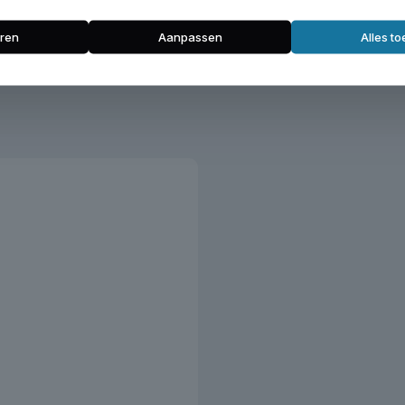
en
ren
Aanpassen
Alles t