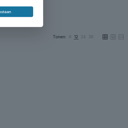
oestaan
Tonen:
6
12
24
36