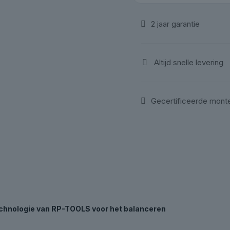
|
RP-
2 jaar garantie
Tools
aantal
Altijd snelle levering
Gecertificeerde mont
chnologie van RP-TOOLS voor het balanceren