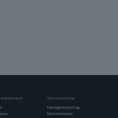
 equipment
Gereedschap
en
Handgereedschap
ranen
Momentsleutel