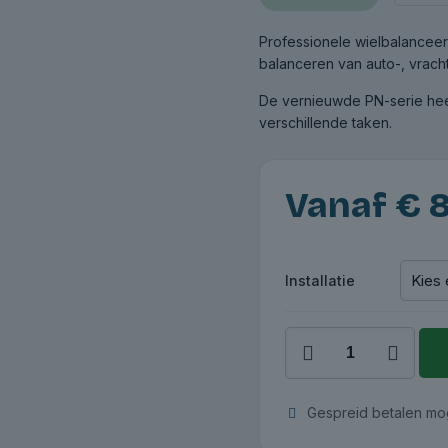
Professionele wielbalancee
balanceren van auto-, vrac
De vernieuwde PN-serie heef
verschillende taken.
Vanaf
€
8
Installatie
Balanceermachine
RP-
R-
U095PN
Gespreid betalen mog
-
Handmatig