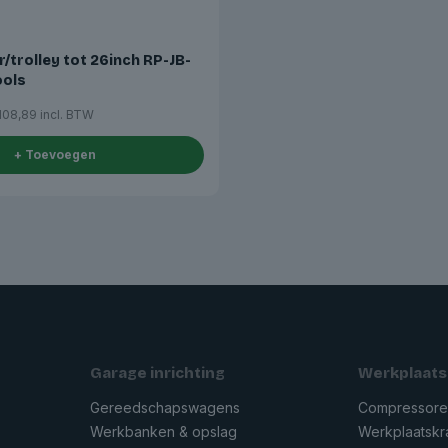
r/trolley tot 26inch RP-JB-
ools
108,89
incl. BTW
+ Toevoegen
Garage inrichting
Werkplaats
Gereedschapswagens
Compressor
Werkbanken & opslag
Werkplaatsk