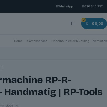
WhatsApp
030 340 3511
0
€ 0,00
Home
Klantenservice
Onderhoud en APK keuring
Verhuizen
rmachine RP-R-
 Handmatig | RP-Tools
P-R-U095PN