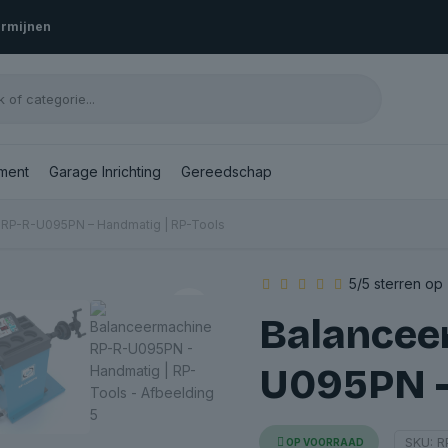
ermijnen
ment
Garage Inrichting
Gereedschap
 RP-R-U095PN – Handmatig | RP-Tools
5/5 sterren op
Balancee
U095PN –
SKU:
R
OP VOORRAAD