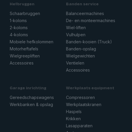
Hefbruggen
Banden service
Schaarbruggen
Balanceermachines
1-koloms
De- en monteermachines
2-koloms
Wiel-liften
4-koloms
Vulhulpen
Mobiele hefkolommen
Banden-kooien (Truck)
Motorheftafels
Banden-opslag
Wielgreepliften
Wielgewichten
Accessoires
Ventielen
Accessoires
Garage inrichting
Werkplaats equipment
Gereedschapswagens
Compressoren
Werkbanken & opslag
Werkplaatskranen
Haspels
Krikken
Lasapparaten