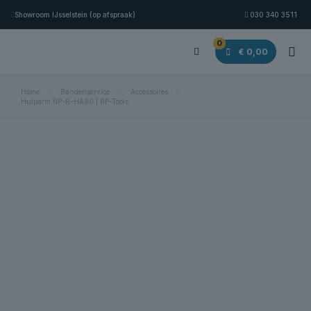
Showroom IJsselstein (op afspraak)
030 340 3511
0
€ 0,00
Home
Bandenservice
Accessoires
Hulparm RP-R-HA90 | RP-Tools