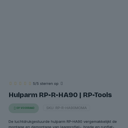
5/5 sterren op
Hulparm RP-R-HA90 | RP-Tools
SKU:
RP-R-HA90MOMA
OP VOORRAAD
De luchtdrukgestuurde hulparm RP-HA90 vergemakkelijkt de
montage en demontage van laagprofiel-, brede en runflat-