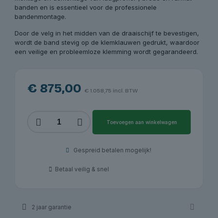
banden en is essentieel voor de professionele
bandenmontage.
Door de velg in het midden van de draaischijf te bevestigen,
wordt de band stevig op de klemklauwen gedrukt, waardoor
een veilige en probleemloze klemming wordt gegarandeerd.
€
875,00
€
1.058,75
incl. BTW
Hulparm
Toevoegen aan winkelwagen
RP-
R-
HA90
Gespreid betalen mogelijk!
|
RP-
Betaal veilig & snel
Tools
aantal
2 jaar garantie