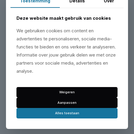
Toestemming
Details
Over
ADVIES NODIG?
Deze website maakt gebruik van cookies
Onze monteurs helpen je
Bel, mail of stuur een WhatsApp. We kennen elke
We gebruiken cookies om content en
hefbrug die we verkopen van binnen en buiten.
advertenties te personaliseren, sociale media-
functies te bieden en ons verkeer te analyseren.
Bel ons
Informatie over jouw gebruik delen we met onze
partners voor sociale media, advertenties en
Open WhatsApp
analyse.
Bezoek onze showroom
Weigeren
Maak een afspraak & bezoek onze showroom op de
Aanpassen
Zeemanlaan 16 in IJsselstein.
Alles toestaan
Plan je bezoek