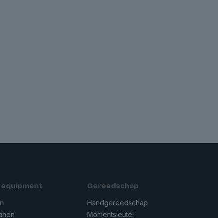
 equipment
Gereedschap
en
Handgereedschap
ranen
Momentsleutel