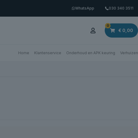
WhatsApp
030 340 3511
0
€
0,00
Home
Klantenservice
Onderhoud en APK keuring
Verhuizen