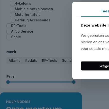
4-koloms
Mobiele hefkolommen
Toe
Motorheftafels
Hefbrug Accessoires
Deze website 
RP-Tools
Airco Service
We gebruiken coo
Sonic
bieden en ons ve
voor sociale med
Merk
Atlanis
Redats
RP-Tools
Sonic
Weige
Prijs
HULP NODIG?