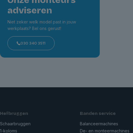
Onze monteurs
adviseren
Niet zeker welk model past in jouw
werkplaats? Bel ons gerust!
030 340 3511
Hefbruggen
Banden service
Schaarbruggen
Balanceermachines
1-koloms
De- en monteermachines