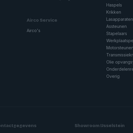
Haspels
Krikken
Lasapparate
Airco Service
Assteunen
Airco's
Stapelaars
Werkplaatsp
Motorsteune
Transmissiek
Olie opvang
Onderdelenre
Overig
ontactgegevens
Showroom IJsselstein