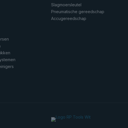
Slagmoersleutel
Pneumatische gereedschap
n
Accugereedschap
ersen
n
rikken
systemen
inigers