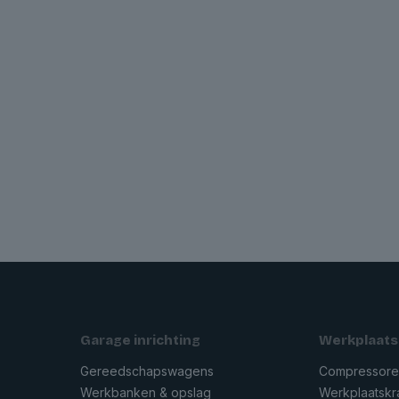
Garage inrichting
Werkplaats
Gereedschapswagens
Compressor
Werkbanken & opslag
Werkplaatsk