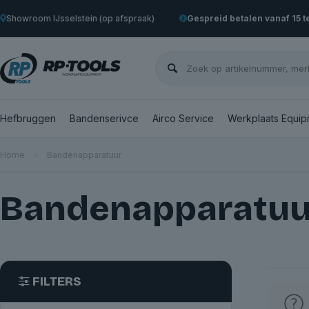
Showroom IJsselstein (op afspraak)
Gespreid betalen vanaf 15 
Hefbruggen
Bandenserivce
Airco Service
Werkplaats Equip
Home
Bandenapparatuur
Bandenapparatuu
FILTERS