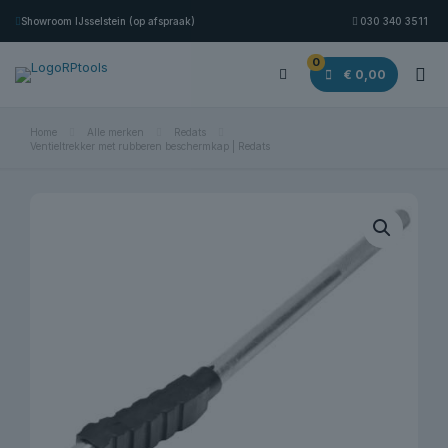
Showroom IJsselstein (op afspraak)
030 340 3511
0
€ 0,00
Home
Alle merken
Redats
Ventieltrekker met rubberen beschermkap | Redats