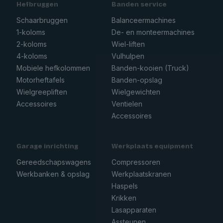
Hefbruggen
Banden service
Schaarbruggen
Balanceermachines
1-koloms
De- en monteermachines
2-koloms
Wiel-liften
4-koloms
Vulhulpen
Mobiele hefkolommen
Banden-kooien (Truck)
Motorheftafels
Banden-opslag
Wielgreepliften
Wielgewichten
Accessoires
Ventielen
Accessoires
Garage inrichting
Werkplaats equipment
Gereedschapswagens
Compressoren
Werkbanken & opslag
Werkplaatskranen
Haspels
Krikken
Lasapparaten
Assteunen