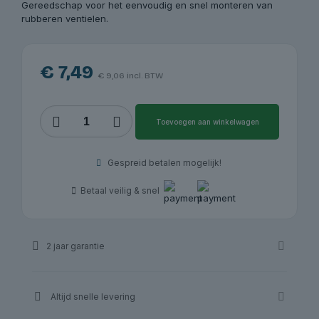
Gereedschap voor het eenvoudig en snel monteren van
rubberen ventielen.
€
7,49
€
9,06
incl. BTW
Ventieltrekker
Toevoegen aan winkelwagen
met
rubberen
beschermkap
Gespreid betalen mogelijk!
|
Redats
Betaal veilig & snel
aantal
2 jaar garantie
Altijd snelle levering