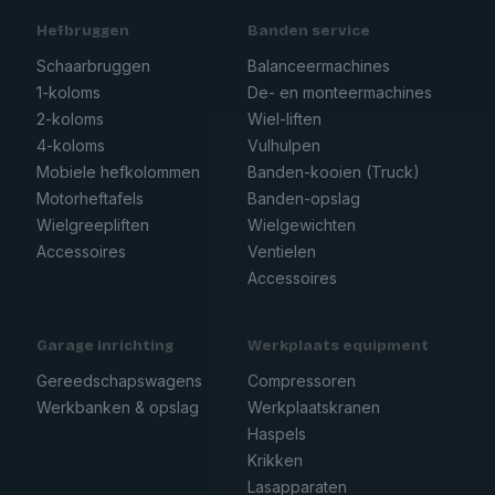
Hefbruggen
Banden service
Schaarbruggen
Balanceermachines
1-koloms
De- en monteermachines
2-koloms
Wiel-liften
4-koloms
Vulhulpen
Mobiele hefkolommen
Banden-kooien (Truck)
Motorheftafels
Banden-opslag
Wielgreepliften
Wielgewichten
Accessoires
Ventielen
Accessoires
Garage inrichting
Werkplaats equipment
Gereedschapswagens
Compressoren
Werkbanken & opslag
Werkplaatskranen
Haspels
Krikken
Lasapparaten