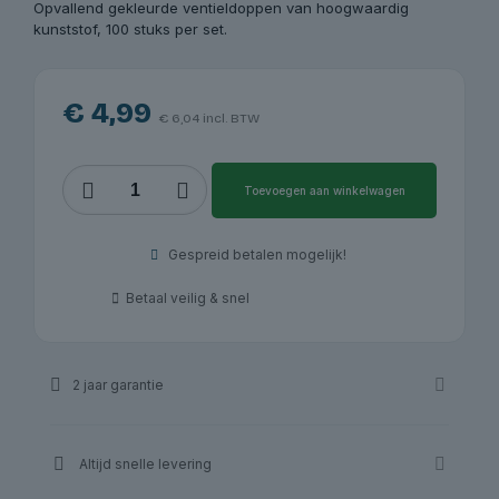
Opvallend gekleurde ventieldoppen van hoogwaardig
kunststof, 100 stuks per set.
€
4,99
€
6,04
incl. BTW
Ventieldoppen
Toevoegen aan winkelwagen
zwart,
100
stuks
Gespreid betalen mogelijk!
|
Redats
Betaal veilig & snel
aantal
2 jaar garantie
Altijd snelle levering