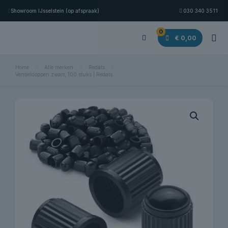
Showroom IJsselstein (op afspraak)
030 340 3511
0
€ 0,00
Home
Alle merken
Redats
Ventieldoppen zwart, 100 stuks | Redats