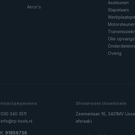
Assteunen
Airco's
Stapelaars
Werkplaatsp
Motorsteune
Transmissiek
Olie opvang
Onderdelenre
Overig
ontactgegevens
Showroom IJsselstein
30 340 3511
Zeemanlaan 16, 3401MV IJssel
nfo@rp-tools.nl
afsraak)
K:
91856736