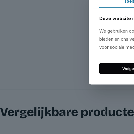
Toe
Deze website 
We gebruiken coo
bieden en ons ve
voor sociale med
Weige
Vergelijkbare product