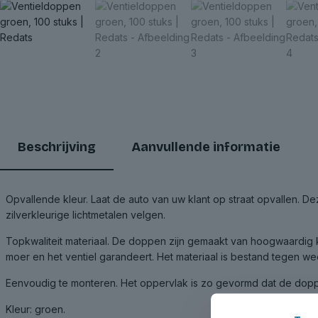
Beschrijving
Aanvullende informatie
Opvallende kleur. Laat de auto van uw klant op straat opvallen. D
zilverkleurige lichtmetalen velgen.
Topkwaliteit materiaal. De doppen zijn gemaakt van hoogwaardig 
moer en het ventiel garandeert. Het materiaal is bestand tegen w
Eenvoudig te monteren. Het oppervlak is zo gevormd dat de dopp
Kleur: groen.