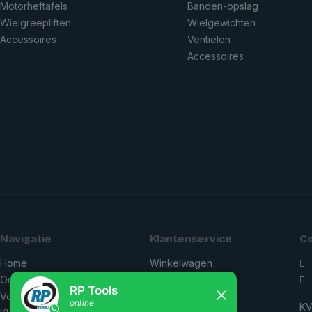
Motorheftafels
Banden-opslag
Wielgreepliften
Wielgewichten
Accessoires
Ventielen
Accessoires
Navigatie
Klantenservice
C
Home
Winkelwagen
0
Onderhoud & APK
Accountdetails
i
Verhuizen
Retourbeleid
KV