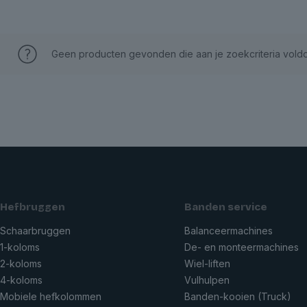
Geen producten gevonden die aan je zoekcriteria vold
Hefbruggen
Banden service
Schaarbruggen
Balanceermachines
1-koloms
De- en monteermachines
2-koloms
Wiel-liften
4-koloms
Vulhulpen
Mobiele hefkolommen
Banden-kooien (Truck)