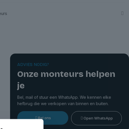
eurs
ADVIES NODIG?
Onze monteurs helpen
je
Bel, mail of stuur een WhatsApp. We kennen elke
hefbrug die we verkopen van binnen en buiten.
Bel ons
Open WhatsApp