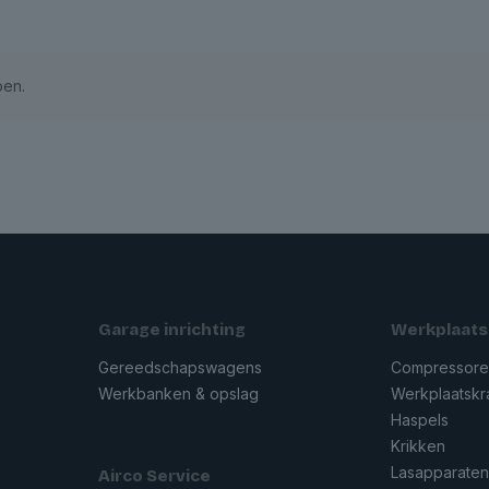
oen.
Garage inrichting
Werkplaats
Gereedschapswagens
Compressor
Werkbanken & opslag
Werkplaatsk
Haspels
Krikken
Lasapparate
Airco Service