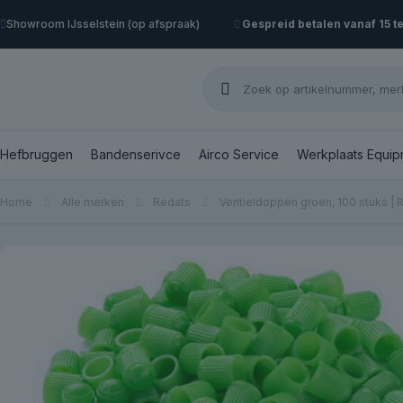
Showroom IJsselstein (op afspraak)
Gespreid betalen vanaf 15 t
Hefbruggen
Bandenserivce
Airco Service
Werkplaats Equip
Home
Alle merken
Redats
Ventieldoppen groen, 100 stuks | 