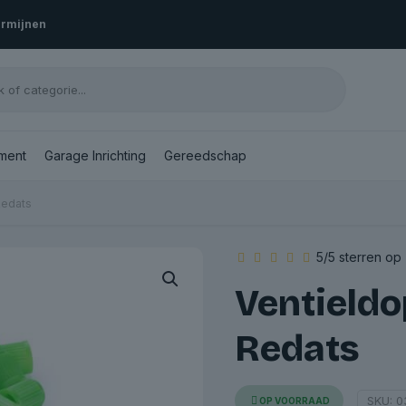
ermijnen
ment
Garage Inrichting
Gereedschap
Redats
5/5 sterren op
Ventieldo
Redats
SKU:
0
OP VOORRAAD