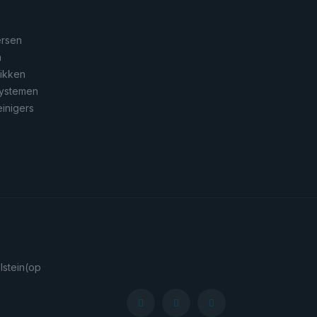
ersen
n
rikken
systemen
inigers
stein
(op