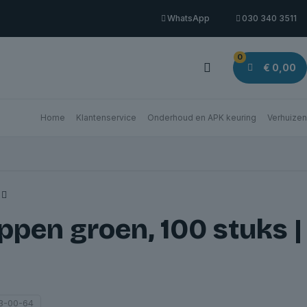
WhatsApp
030 340 3511
0
€ 0,00
Home
Klantenservice
Onderhoud en APK keuring
Verhuizen
ppen groen, 100 stuks |
3-00-64