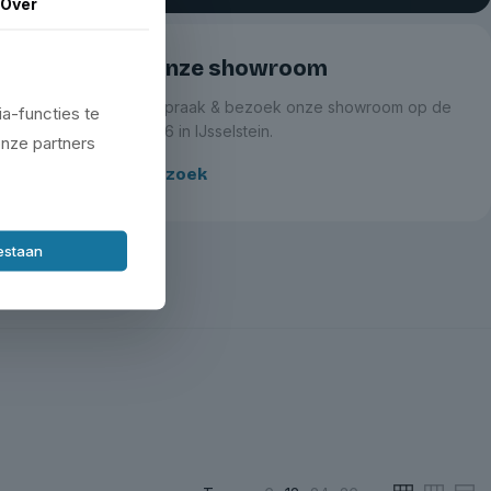
Over
Bezoek onze showroom
Maak een afspraak & bezoek onze showroom op de
a-functies te
Zeemanlaan 16 in IJsselstein.
onze partners
Plan je bezoek
oestaan