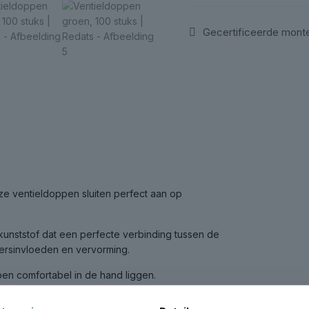
Gecertificeerde mont
eze ventieldoppen sluiten perfect aan op
kunststof dat een perfecte verbinding tussen de
eersinvloeden en vervorming.
en comfortabel in de hand liggen.