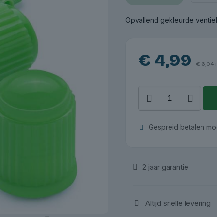
Opvallend gekleurde ventiel
€
4,99
€
6,04
i
Ventieldoppen
groen,
100
stuks
Gespreid betalen mog
|
Redats
aantal
2 jaar garantie
Altijd snelle levering