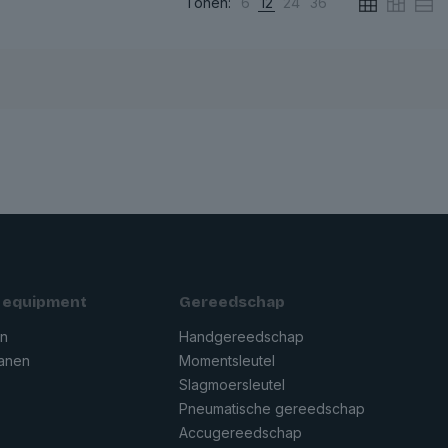
Tonen:
6
12
24
36
 equipment
Gereedschap
en
Handgereedschap
ranen
Momentsleutel
Slagmoersleutel
Pneumatische gereedschap
n
Accugereedschap