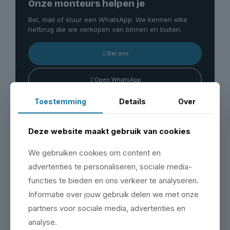
Onze monteurs helpen je
Bel, mail of stuur een WhatsApp. We kennen elke
hefbrug die we verkopen van binnen en buiten.
Bel ons
Open WhatsApp
Toestemming
Details
Over
Bezoek onze showroom
Deze website maakt gebruik van cookies
Maak een afspraak & bezoek onze showroom op de
Zeemanlaan 16 in IJsselstein.
We gebruiken cookies om content en
advertenties te personaliseren, sociale media-
Plan je bezoek
functies te bieden en ons verkeer te analyseren.
Informatie over jouw gebruik delen we met onze
partners voor sociale media, advertenties en
analyse.