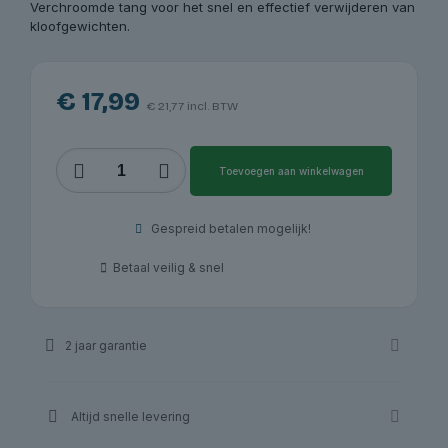
Verchroomde tang voor het snel en effectief verwijderen van
kloofgewichten.
€
17,99
€
21,77
incl. BTW
Tang
Toevoegen aan winkelwagen
voor
kloofgewichten,
verchroomd
Gespreid betalen mogelijk!
|
Redats
Betaal veilig & snel
aantal
2 jaar garantie
Altijd snelle levering