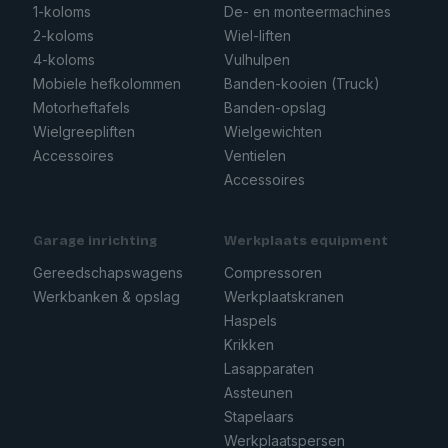
1-koloms
De- en monteermachines
2-koloms
Wiel-liften
4-koloms
Vulhulpen
Mobiele hefkolommen
Banden-kooien (Truck)
Motorheftafels
Banden-opslag
Wielgreepliften
Wielgewichten
Accessoires
Ventielen
Accessoires
Garage inrichting
Werkplaats equipment
Gereedschapswagens
Compressoren
Werkbanken & opslag
Werkplaatskranen
Haspels
Krikken
Lasapparaten
Assteunen
Stapelaars
Werkplaatspersen