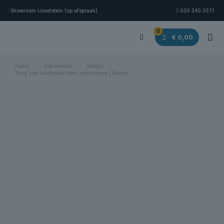
Showroom IJsselstein (op afspraak)
030 340 3511
0
€ 0,00
Home
Alle merken
Redats
Tang voor kloofgewichten, verchroomd | Redats