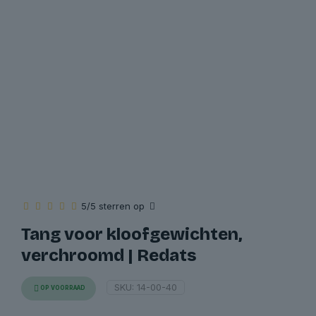
5/5 sterren op
Tang voor kloofgewichten,
verchroomd | Redats
SKU:
14-00-40
OP VOORRAAD