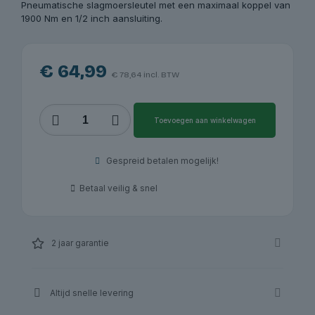
Pneumatische slagmoersleutel met een maximaal koppel van
1900 Nm en 1/2 inch aansluiting.
€
64,99
€
78,64
incl. BTW
Slagmoersleutel
Toevoegen aan winkelwagen
1900
Nm,
1/2
Gespreid betalen mogelijk!
inch,
Redats
Betaal veilig & snel
P-
180
|
Redats
2 jaar garantie
aantal
Altijd snelle levering