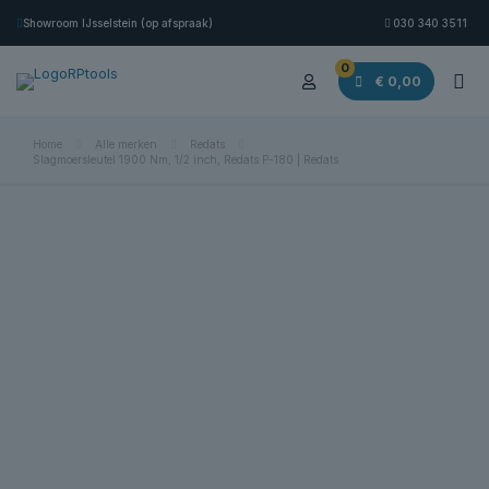
Showroom IJsselstein (op afspraak)
030 340 3511
0
€ 0,00
Home
Alle merken
Redats
Slagmoersleutel 1900 Nm, 1/2 inch, Redats P-180 | Redats