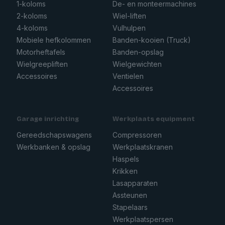
1-koloms
De- en monteermachines
2-koloms
Wiel-liften
4-koloms
Vulhulpen
Mobiele hefkolommen
Banden-kooien (Truck)
Motorheftafels
Banden-opslag
Wielgreepliften
Wielgewichten
Accessoires
Ventielen
Accessoires
Garage inrichting
Werkplaats equipment
Gereedschapswagens
Compressoren
Werkbanken & opslag
Werkplaatskranen
Haspels
Krikken
Lasapparaten
Assteunen
Stapelaars
Werkplaatspersen