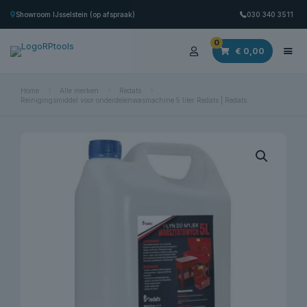
Showroom IJsselstein (op afspraak)
030 340 3511
0
€ 0,00
Home
Alle merken
Redats
Reinigingsmiddel voor onderdelenwasmachine 5 liter Redats | Redats