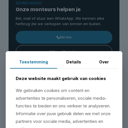
ADVIES NODIG?
Onze monteurs helpen je
Bel, mail of stuur een WhatsApp. We kennen elke
hefbrug die we verkopen van binnen en buiten.
Bel ons
Open WhatsApp
Toestemming
Details
Over
Deze website maakt gebruik van cookies
Bezoek onze showroom
Maak een afspraak & bezoek onze showroom op de
We gebruiken cookies om content en
Zeemanlaan 16 in IJsselstein.
advertenties te personaliseren, sociale media-
Plan je bezoek
functies te bieden en ons verkeer te analyseren.
Informatie over jouw gebruik delen we met onze
partners voor sociale media, advertenties en