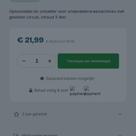
Oplosmiddel en ontvetter voor onderdelenwasmachines met
gesloten circuit, inhoud 5 liter.
€
21,99
€
26,61
incl. BTW
Reinigingsmiddel
Toevoegen aan winkelwagen
voor
onderdelenwasmachine
5
Gespreid betalen mogelijk!
liter
Redats
Betaal veilig & snel
|
Redats
aantal
2 jaar garantie
Altijd snelle levering