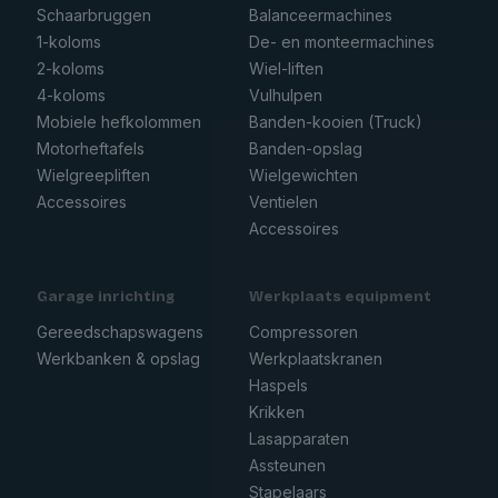
Schaarbruggen
Balanceermachines
1-koloms
De- en monteermachines
2-koloms
Wiel-liften
4-koloms
Vulhulpen
Mobiele hefkolommen
Banden-kooien (Truck)
Motorheftafels
Banden-opslag
Wielgreepliften
Wielgewichten
Accessoires
Ventielen
Accessoires
Garage inrichting
Werkplaats equipment
Gereedschapswagens
Compressoren
Werkbanken & opslag
Werkplaatskranen
Haspels
Krikken
Lasapparaten
Assteunen
Stapelaars