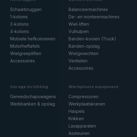
Schaarbruggen
Balanceermachines
1-koloms
De- en monteermachines
2-koloms
Wiel-liften
4-koloms
Vulhulpen
Mobiele hefkolommen
Banden-kooien (Truck)
Motorheftafels
Banden-opslag
Wielgreepliften
Wielgewichten
Accessoires
Ventielen
Accessoires
Garage inrichting
Werkplaats equipment
Gereedschapswagens
Compressoren
Werkbanken & opslag
Werkplaatskranen
Haspels
Krikken
Lasapparaten
Assteunen