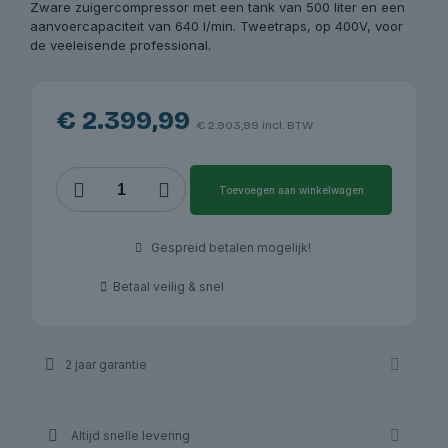
Zware zuigercompressor met een tank van 500 liter en een
aanvoercapaciteit van 640 l/min. Tweetraps, op 400V, voor
de veeleisende professional.
€
2.399,99
€
2.903,99
incl. BTW
Redats
Toevoegen aan winkelwagen
zuigercompressor
T-
500,
Gespreid betalen mogelijk!
500
liter,
Betaal veilig & snel
5,5
kW,
400V
|
2 jaar garantie
Redats
aantal
Altijd snelle levering