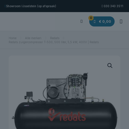
Showroom IJsselstein (op afspraak)
030 340 3511
0
€ 0,00
Home
Alle merken
Redats
Redats zuigercompressor T-500, 500 liter, 5,5 kW, 400V | Redats