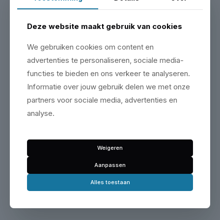
ADVIES NODIG?
Onze monteurs helpen je
Deze website maakt gebruik van cookies
Bel, mail of stuur een WhatsApp. We kennen elke
We gebruiken cookies om content en
hefbrug die we verkopen van binnen en buiten.
advertenties te personaliseren, sociale media-
functies te bieden en ons verkeer te analyseren.
Bel ons
Informatie over jouw gebruik delen we met onze
Open WhatsApp
partners voor sociale media, advertenties en
analyse.
Bezoek onze showroom
Weigeren
Maak een afspraak & bezoek onze showroom op de
Aanpassen
Zeemanlaan 16 in IJsselstein.
Alles toestaan
Plan je bezoek