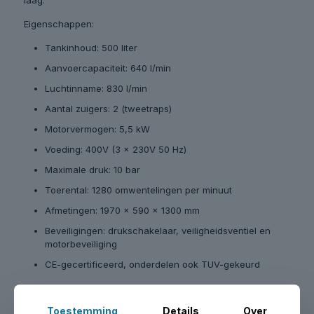
Eigenschappen:
Tankinhoud: 500 liter
Aanvoercapaciteit: 640 l/min
Luchtinname: 830 l/min
Aantal zuigers: 2 (tweetraps)
Motorvermogen: 5,5 kW
Voeding: 400V (3 x 230V 50 Hz)
Maximale druk: 10 bar
Toerental: 1280 omwentelingen per minuut
Afmetingen: 1970 x 590 x 1300 mm
Beveiligingen: drukschakelaar, veiligheidsventiel en
motorbeveiliging
CE-gecertificeerd, onderdelen ook TUV-gekeurd
Toestemming
Details
Over