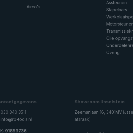
Assteunen
Airco's
Stapelaars
Werkplaatsp
Motorsteune
Transmissiek
Olie opvang
Onderdelenre
Overig
ontactgegevens
Showroom IJsselstein
30 340 3511
Zeemanlaan 16, 3401MV IJssel
nfo@rp-tools.nl
afsraak)
K:
91856736