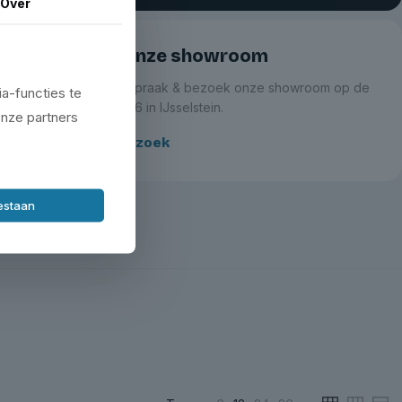
Over
Bezoek onze showroom
Maak een afspraak & bezoek onze showroom op de
a-functies te
Zeemanlaan 16 in IJsselstein.
onze partners
Plan je bezoek
oestaan