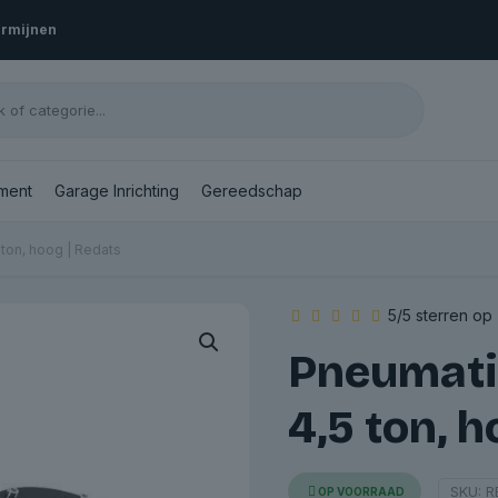
ermijnen
ment
Garage Inrichting
Gereedschap
 ton, hoog | Redats
5/5 sterren op
Pneumati
4,5 ton, 
SKU:
R
OP VOORRAAD