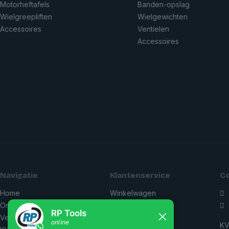
Motorheftafels
Banden-opslag
Wielgreepliften
Wielgewichten
Accessoires
Ventielen
Accessoires
Navigatie
Klantenservice
C
Home
Winkelwagen
0
Onderhoud & APK
Accountdetails
i
Verhuizen
Retourbeleid
KV