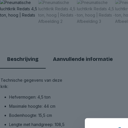
Beschrijving
Aanvullende informatie
Technische gegevens van deze
krik:
Hefvermogen: 4,5 ton
Maximale hoogte: 44 cm
Bodemhoogte: 15,5 cm
Lengte met handgreep: 108,5