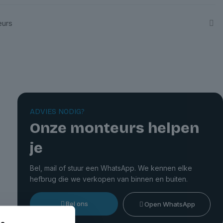
eurs
ADVIES NODIG?
Onze monteurs helpen
je
Bel, mail of stuur een WhatsApp. We kennen elke
hefbrug die we verkopen van binnen en buiten.
Bel ons
Open WhatsApp