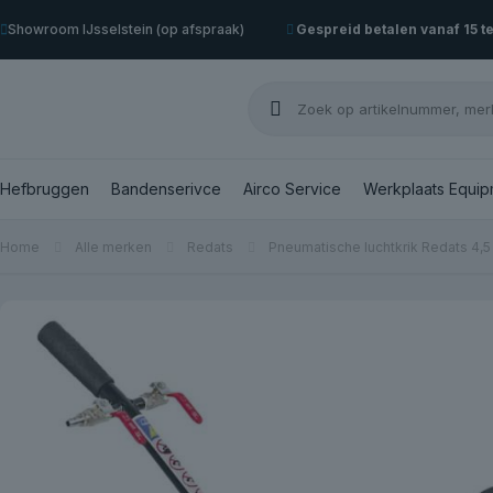
Showroom IJsselstein (op afspraak)
Gespreid betalen vanaf 15 t
Hefbruggen
Bandenserivce
Airco Service
Werkplaats Equip
Home
Alle merken
Redats
Pneumatische luchtkrik Redats 4,5