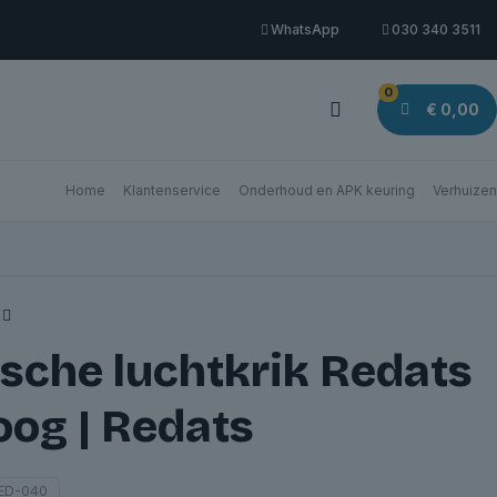
WhatsApp
030 340 3511
0
€ 0,00
Home
Klantenservice
Onderhoud en APK keuring
Verhuizen
sche luchtkrik Redats
hoog | Redats
ED-040