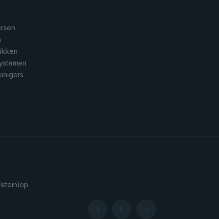
ersen
n
rikken
systemen
inigers
stein
(op