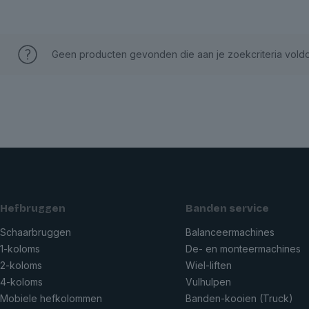
Geen producten gevonden die aan je zoekcriteria vold
Hefbruggen
Banden service
Schaarbruggen
Balanceermachines
1-koloms
De- en monteermachines
2-koloms
Wiel-liften
4-koloms
Vulhulpen
Mobiele hefkolommen
Banden-kooien (Truck)