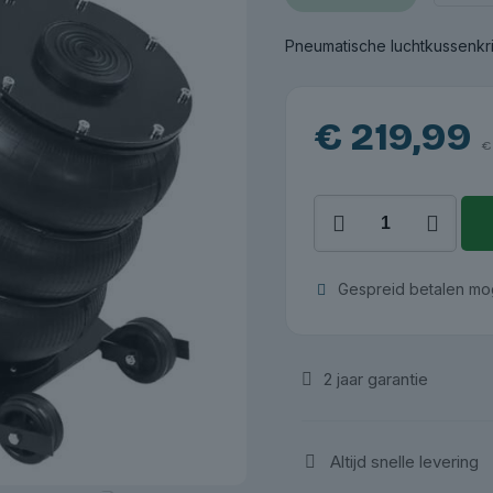
Pneumatische luchtkussenkri
€
219,99
€
Pneumatische
luchtkrik
Redats
4,5
Gespreid betalen mog
ton,
hoog
|
Redats
2 jaar garantie
aantal
Altijd snelle levering