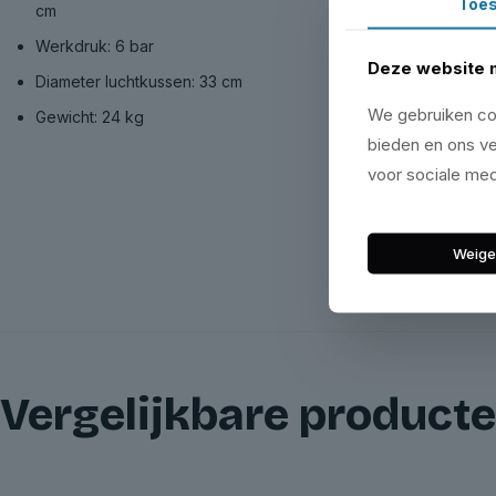
Toe
cm
Werkdruk: 6 bar
Deze website 
Diameter luchtkussen: 33 cm
We gebruiken coo
Gewicht: 24 kg
bieden en ons ve
voor sociale med
Weige
Vergelijkbare product