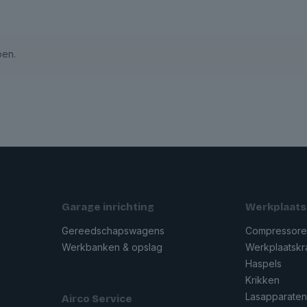
oen.
Garage inrichting
Werkplaats
Gereedschapswagens
Compressor
Werkbanken & opslag
Werkplaatsk
Haspels
Krikken
Lasapparate
Airco Service