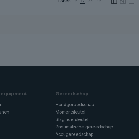
Tonen:
6
12
24
36
 equipment
Gereedschap
en
Handgereedschap
ranen
Momentsleutel
Slagmoersleutel
Pneumatische gereedschap
n
Accugereedschap