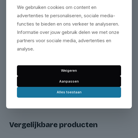
Bel ons
We gebruiken cookies om content en
advertenties te personaliseren, sociale media-
Open WhatsApp
functies te bieden en ons verkeer te analyseren.
Informatie over jouw gebruik delen we met onze
partners voor sociale media, advertenties en
Bezoek onze showroom
analyse.
Maak een afspraak & bezoek onze showroom op de
Zeemanlaan 16 in IJsselstein.
Plan je bezoek
Weigeren
Aanpassen
Alles toestaan
Vergelijkbare producten