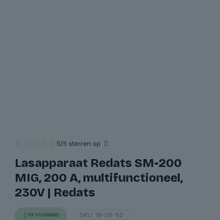
5/5 sterren op
Lasapparaat Redats SM-200
MIG, 200 A, multifunctioneel,
230V | Redats
SKU:
19-00-52
OP VOORRAAD