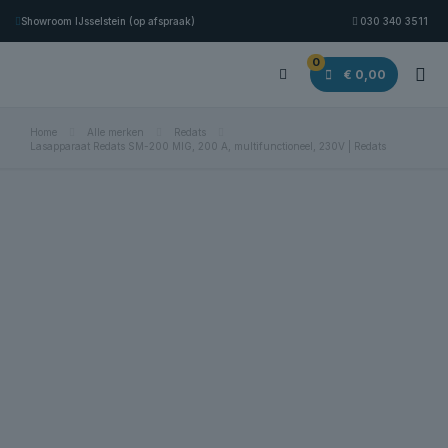
Showroom IJsselstein (op afspraak)
030 340 3511
0
€ 0,00
Home
Alle merken
Redats
Lasapparaat Redats SM-200 MIG, 200 A, multifunctioneel, 230V | Redats