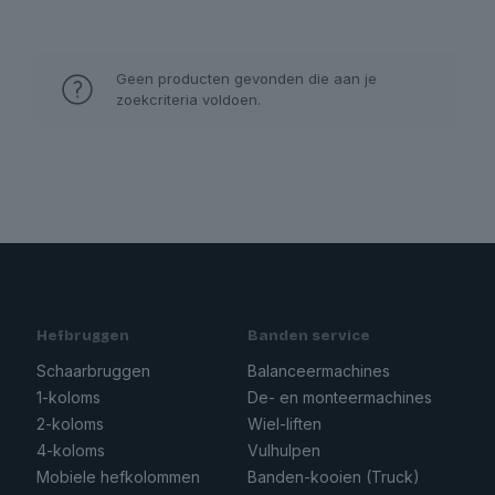
Geen producten gevonden die aan je
zoekcriteria voldoen.
Hefbruggen
Banden service
Schaarbruggen
Balanceermachines
1-koloms
De- en monteermachines
2-koloms
Wiel-liften
4-koloms
Vulhulpen
Mobiele hefkolommen
Banden-kooien (Truck)