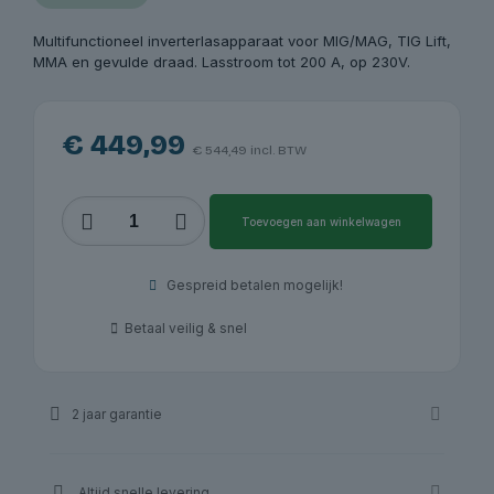
Multifunctioneel inverterlasapparaat voor MIG/MAG, TIG Lift,
MMA en gevulde draad. Lasstroom tot 200 A, op 230V.
€
449,99
€
544,49
incl. BTW
Lasapparaat
Toevoegen aan winkelwagen
Redats
SM-
200
Gespreid betalen mogelijk!
MIG,
200
Betaal veilig & snel
A,
multifunctioneel,
230V
|
2 jaar garantie
Redats
aantal
Altijd snelle levering