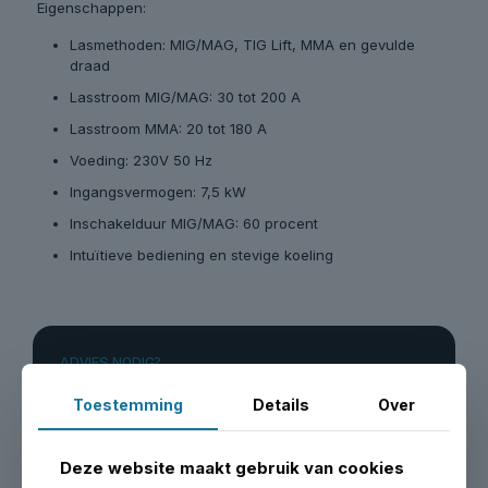
Eigenschappen:
Lasmethoden: MIG/MAG, TIG Lift, MMA en gevulde
draad
Lasstroom MIG/MAG: 30 tot 200 A
Lasstroom MMA: 20 tot 180 A
Voeding: 230V 50 Hz
Ingangsvermogen: 7,5 kW
Inschakelduur MIG/MAG: 60 procent
Intuïtieve bediening en stevige koeling
ADVIES NODIG?
Onze monteurs helpen je
Toestemming
Details
Over
Bel, mail of stuur een WhatsApp. We kennen elke
hefbrug die we verkopen van binnen en buiten.
Deze website maakt gebruik van cookies