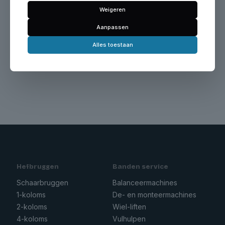
Weigeren
Aanpassen
Alles toestaan
Geen producten gevonden die aan je
zoekcriteria voldoen.
Hefbruggen
Banden service
Schaarbruggen
Balanceermachines
1-koloms
De- en monteermachines
2-koloms
Wiel-liften
4-koloms
Vulhulpen