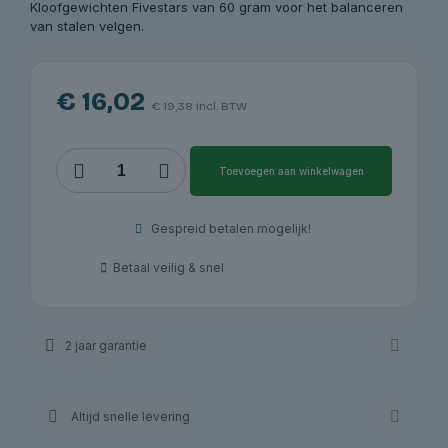
Kloofgewichten Fivestars van 60 gram voor het balanceren
van stalen velgen.
€
16,02
€
19,38
incl. BTW
Kloofgewichten
Toevoegen aan winkelwagen
Fivestars
voor
stalen
Gespreid betalen mogelijk!
velgen,
60
Betaal veilig & snel
g
|
Redats
aantal
2 jaar garantie
Altijd snelle levering