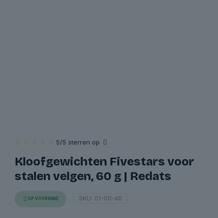
5/5 sterren op
Kloofgewichten Fivestars voor
stalen velgen, 60 g | Redats
SKU:
01-00-46
OP VOORRAAD