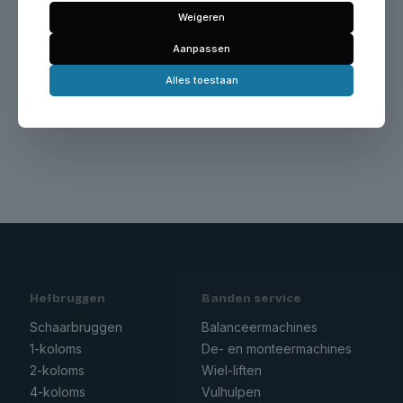
Weigeren
Aanpassen
Alles toestaan
Geen producten gevonden die aan je
zoekcriteria voldoen.
Hefbruggen
Banden service
Schaarbruggen
Balanceermachines
1-koloms
De- en monteermachines
2-koloms
Wiel-liften
4-koloms
Vulhulpen