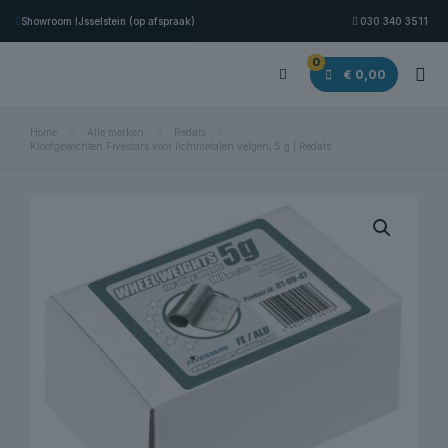
Showroom IJsselstein (op afspraak)
030 340 3511
0
€ 0,00
Home
Alle merken
Redats
Kloofgewichten Fivestars voor lichtmetalen velgen, 5 g | Redats