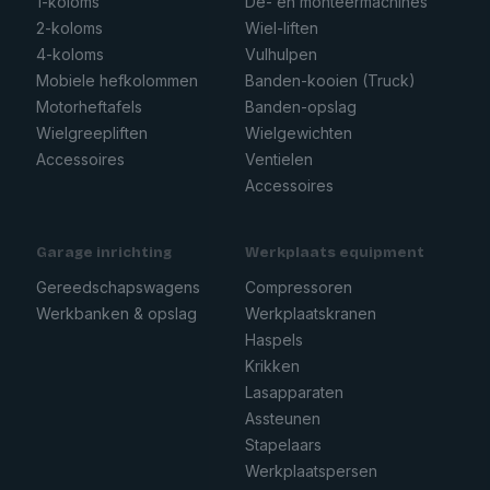
1-koloms
De- en monteermachines
2-koloms
Wiel-liften
4-koloms
Vulhulpen
Mobiele hefkolommen
Banden-kooien (Truck)
Motorheftafels
Banden-opslag
Wielgreepliften
Wielgewichten
Accessoires
Ventielen
Accessoires
Garage inrichting
Werkplaats equipment
Gereedschapswagens
Compressoren
Werkbanken & opslag
Werkplaatskranen
Haspels
Krikken
Lasapparaten
Assteunen
Stapelaars
Werkplaatspersen