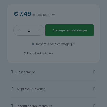
€
7,49
€
9,06
incl. BTW
Compressorolie
Toevoegen aan winkelwagen
1
liter
|
Gespreid betalen mogelijk!
Redats
aantal
Betaal veilig & snel
2 jaar garantie
Altijd snelle levering
Gecertificeerde monteurs