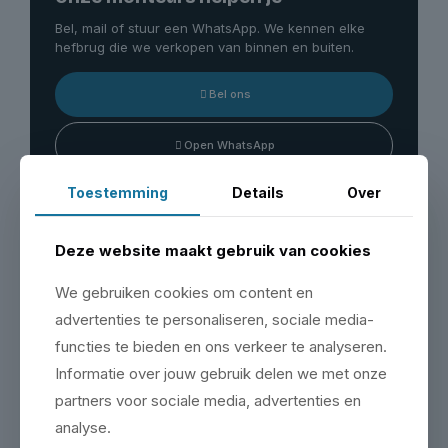
Bel, mail of stuur een WhatsApp. We kennen elke
hefbrug die we verkopen van binnen en buiten.
Bel ons
Open WhatsApp
Toestemming
Details
Over
Bezoek onze showroom
Deze website maakt gebruik van cookies
Maak een afspraak & bezoek onze showroom op de
Zeemanlaan 16 in IJsselstein.
We gebruiken cookies om content en
advertenties te personaliseren, sociale media-
Plan je bezoek
functies te bieden en ons verkeer te analyseren.
Informatie over jouw gebruik delen we met onze
partners voor sociale media, advertenties en
analyse.