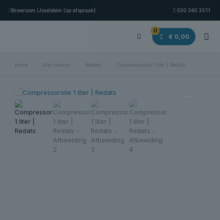
Showroom IJsselstein (op afspraak)
030 340 3511
0
€ 0,00
Home
Alle merken
Redats
Compressorolie 1 liter | Redats