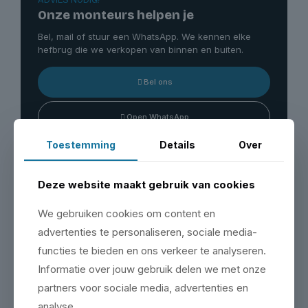
Onze monteurs helpen je
Bel, mail of stuur een WhatsApp. We kennen elke
hefbrug die we verkopen van binnen en buiten.
Bel ons
Open WhatsApp
Toestemming
Details
Over
Bezoek onze showroom
Deze website maakt gebruik van cookies
Maak een afspraak & bezoek onze showroom op de
We gebruiken cookies om content en
Zeemanlaan 16 in IJsselstein.
advertenties te personaliseren, sociale media-
Plan je bezoek
functies te bieden en ons verkeer te analyseren.
Informatie over jouw gebruik delen we met onze
partners voor sociale media, advertenties en
analyse.