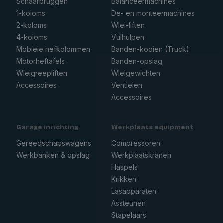
Schaarbruggen
Balanceermachines
1-koloms
De- en monteermachines
2-koloms
Wiel-liften
4-koloms
Vulhulpen
Mobiele hefkolommen
Banden-kooien (Truck)
Motorheftafels
Banden-opslag
Wielgreepliften
Wielgewichten
Accessoires
Ventielen
Accessoires
Garage inrichting
Werkplaats equipment
Gereedschapswagens
Compressoren
Werkbanken & opslag
Werkplaatskranen
Haspels
Krikken
Lasapparaten
Assteunen
Stapelaars