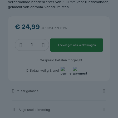
Verchroomde bandenlichter van 600 mm voor runflatbanden,
gemaakt van chroom-vanadium staal.
€
24,99
€
30,24
incl. BTW
Bandenlichter
Toevoegen aan winkelwagen
600
mm
Runflat,
Gespreid betalen mogelijk!
verchroomd
|
Betaal veilig & snel
Redats
aantal
2 jaar garantie
Altijd snelle levering