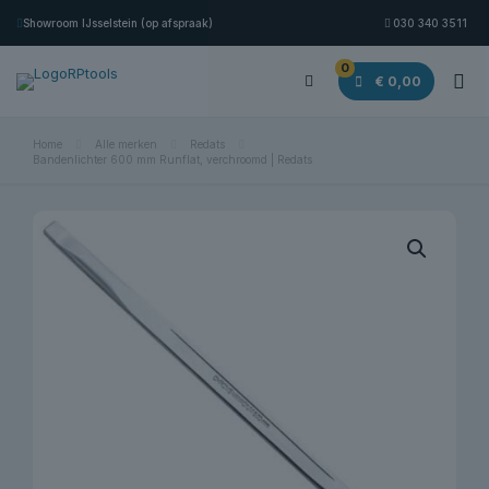
Showroom IJsselstein (op afspraak)
030 340 3511
0
€ 0,00
Home
Alle merken
Redats
Bandenlichter 600 mm Runflat, verchroomd | Redats