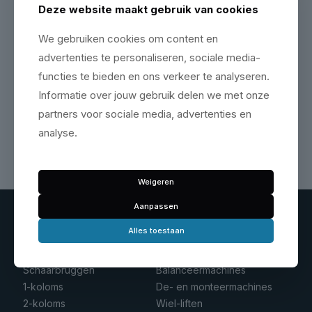
Deze website maakt gebruik van cookies
Onze monteurs adviseren
We gebruiken cookies om content en
Niet zeker welk model past in jouw werkplaats? Bel
ons gerust!
advertenties te personaliseren, sociale media-
functies te bieden en ons verkeer te analyseren.
030 340 3511
Informatie over jouw gebruik delen we met onze
partners voor sociale media, advertenties en
analyse.
Weigeren
Aanpassen
Alles toestaan
Hefbruggen
Banden service
Schaarbruggen
Balanceermachines
1-koloms
De- en monteermachines
2-koloms
Wiel-liften