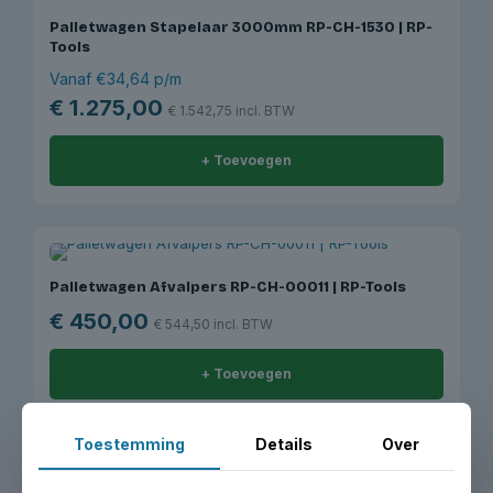
Palletwagen Stapelaar 3000mm RP-CH-1530 | RP-
Tools
Vanaf €34,64 p/m
€
1.275,00
€
1.542,75
incl. BTW
+ Toevoegen
Palletwagen Afvalpers RP-CH-00011 | RP-Tools
€
450,00
€
544,50
incl. BTW
+ Toevoegen
Toestemming
Details
Over
HULP NODIG?