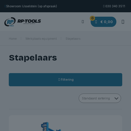
Showroom IJsselstein (op afspraak)
030 340 3511
0
€ 0,00
Home
Werkplaats equipment
Stapelaars
Stapelaars
Filtering