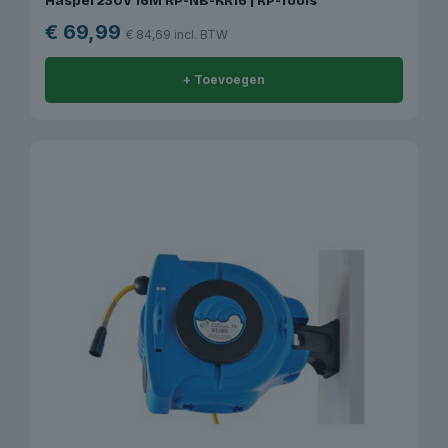
Haspel 230V 16M RP-NB-KR16 | RP-Tools
€
69,99
€
84,69
incl. BTW
+ Toevoegen