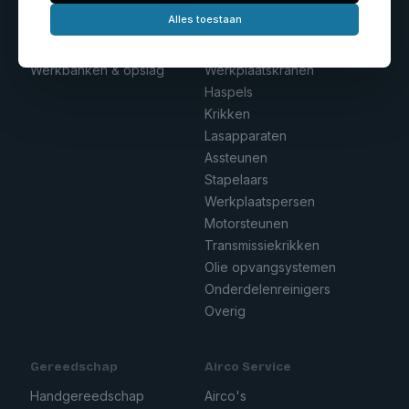
Garage inrichting
Werkplaats equipment
Alles toestaan
Gereedschapswagens
Compressoren
Werkbanken & opslag
Werkplaatskranen
Haspels
Krikken
Lasapparaten
Assteunen
Stapelaars
Werkplaatspersen
Motorsteunen
Transmissiekrikken
Olie opvangsystemen
Onderdelenreinigers
Overig
Gereedschap
Airco Service
Handgereedschap
Airco's