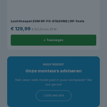
Luchthaspel 20M RP-FO-STA20M2 | RP-Tools
€
129,99
€
157,29
incl. BTW
+ Toevoegen
HULP NODIG?
Onze monteurs adviseren
Niet zeker welk model past in jouw werkplaats? Bel
ons gerust!
030 340 3511