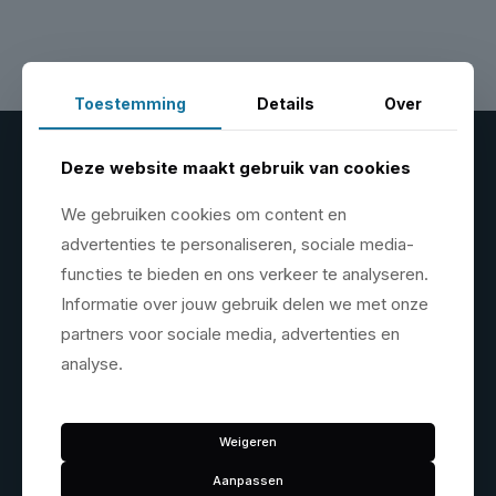
Toestemming
Details
Over
Deze website maakt gebruik van cookies
Hefbruggen
Banden service
We gebruiken cookies om content en
Schaarbruggen
Balanceermachines
advertenties te personaliseren, sociale media-
1-koloms
De- en monteermachines
functies te bieden en ons verkeer te analyseren.
2-koloms
Wiel-liften
Informatie over jouw gebruik delen we met onze
4-koloms
Vulhulpen
partners voor sociale media, advertenties en
Mobiele hefkolommen
Banden-kooien (Truck)
analyse.
Motorheftafels
Banden-opslag
Wielgreepliften
Wielgewichten
Accessoires
Ventielen
Weigeren
Accessoires
Aanpassen