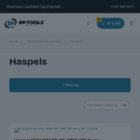
Showroom IJsselstein (op afspraak)
030 340 3511
0
€ 0,00
Home
Werkplaats equipment
Haspels
Haspels
Filtering