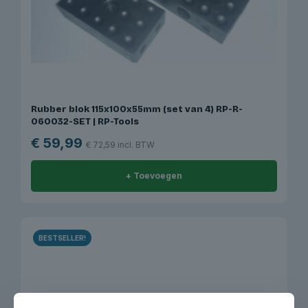
Rubber blok 115x100x55mm (set van 4) RP-R-
060032-SET | RP-Tools
€
59,99
€
72,59
incl. BTW
+ Toevoegen
BESTSELLER!