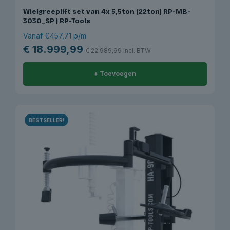
Wielgreeplift set van 4x 5,5ton (22ton) RP-MB-
3030_SP | RP-Tools
Vanaf €457,71 p/m
€
18.999,99
€
22.989,99
incl. BTW
+ Toevoegen
BESTSELLER!