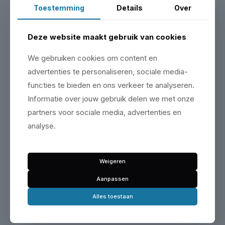
Toestemming
Details
Over
Deze website maakt gebruik van cookies
We gebruiken cookies om content en
advertenties te personaliseren, sociale media-
functies te bieden en ons verkeer te analyseren.
Informatie over jouw gebruik delen we met onze
partners voor sociale media, advertenties en
analyse.
Hefbrug 4-kolommer RP-R-4042B2 – 4,2T | RP-Tools
Vanaf €131,14 p/m
Vanaf
€
5.275,00
Weigeren
Aanpassen
Product selecteren
Alles toestaan
Dit
product
heeft