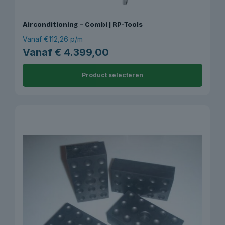
Airconditioning – Combi | RP-Tools
Vanaf €112,26 p/m
Vanaf
€
4.399,00
Product selecteren
Dit
product
heeft
meerdere
variaties.
Deze
optie
kan
gekozen
worden
op
de
productpagina