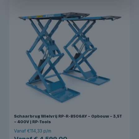
meerdere
variaties.
Deze
optie
kan
gekozen
worden
op
de
productpagina
Schaarbrug Wielvrij RP-R-8506AY – Opbouw – 3,5T
– 400V | RP-Tools
Vanaf €114,33 p/m