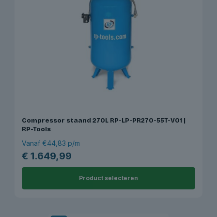
Compressor staand 270L RP-LP-PR270-55T-V01 |
RP-Tools
Vanaf €44,83 p/m
€
1.649,99
Product selecteren
Dit
product
heeft