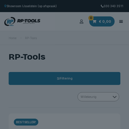
Showroom IJsselstein (op afspraak)
030 340 3511
0
€
0,00
Home
RP-Tools
RP-Tools
Filtering
BESTSELLER!