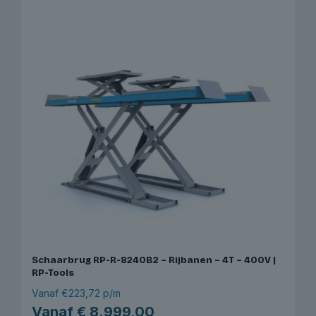
meerdere
variaties.
Deze
optie
kan
gekozen
worden
op
de
productpagina
Schaarbrug RP-R-8240B2 – Rijbanen – 4T – 400V |
RP-Tools
Vanaf €223,72 p/m
Vanaf
€
8.999,00