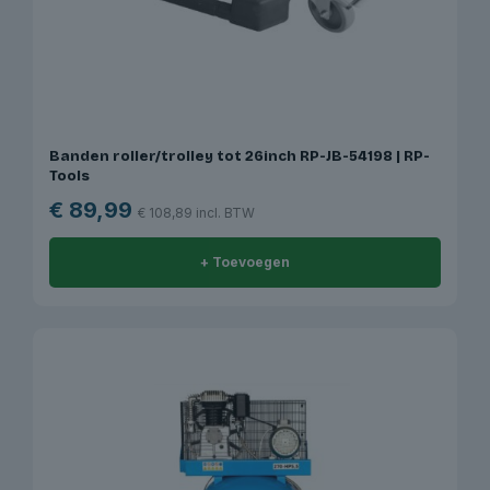
Banden roller/trolley tot 26inch RP-JB-54198 | RP-
Tools
€
89,99
€
108,89
incl. BTW
+ Toevoegen