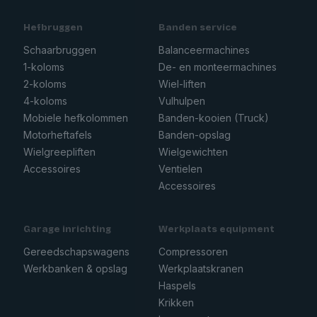
Hefbruggen
Banden service
Schaarbruggen
Balanceermachines
1-koloms
De- en monteermachines
2-koloms
Wiel-liften
4-koloms
Vulhulpen
Mobiele hefkolommen
Banden-kooien (Truck)
Motorheftafels
Banden-opslag
Wielgreepliften
Wielgewichten
Accessoires
Ventielen
Accessoires
Garage inrichting
Werkplaats equipment
Gereedschapswagens
Compressoren
Werkbanken & opslag
Werkplaatskranen
Haspels
Krikken