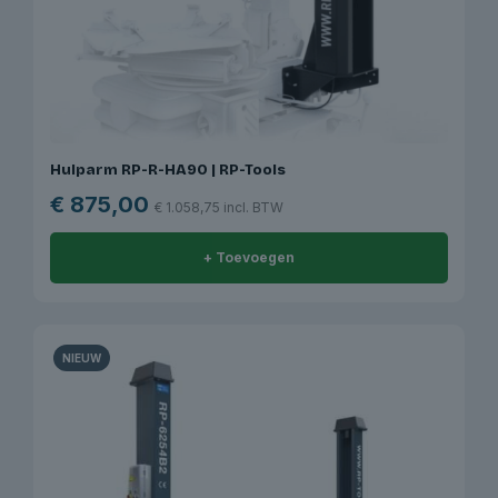
Hulparm RP-R-HA90 | RP-Tools
€
875,00
€
1.058,75
incl. BTW
+ Toevoegen
NIEUW