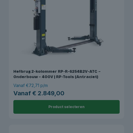
Hefbrug 2-kolommer RP-R-6254B2V-ATC –
Onderbouw – 400V | RP-Tools (Antraciet)
Vanaf €72,71 p/m
Vanaf
€
2.849,00
Product selecteren
Dit
product
heeft