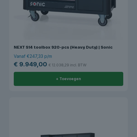
NEXT S14 toolbox 920-pcs (Heavy Duty) | Sonic
Vanaf €247,33 p/m
€
9.949,00
€
12.038,29
incl. BTW
+ Toevoegen