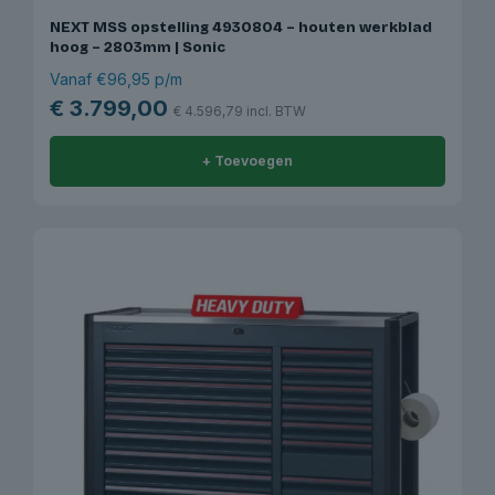
NEXT MSS opstelling 4930804 – houten werkblad
hoog – 2803mm | Sonic
Vanaf €96,95 p/m
€
3.799,00
€
4.596,79
incl. BTW
+ Toevoegen