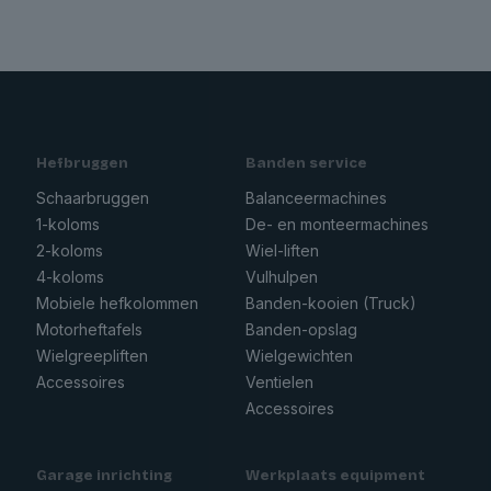
Hefbruggen
Banden service
Schaarbruggen
Balanceermachines
1-koloms
De- en monteermachines
2-koloms
Wiel-liften
4-koloms
Vulhulpen
Mobiele hefkolommen
Banden-kooien (Truck)
Motorheftafels
Banden-opslag
Wielgreepliften
Wielgewichten
Accessoires
Ventielen
Accessoires
Garage inrichting
Werkplaats equipment