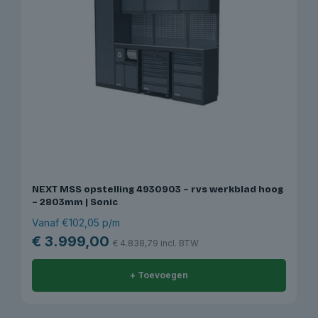
NEXT MSS opstelling 4930903 – rvs werkblad hoog
– 2803mm | Sonic
Vanaf €102,05 p/m
€
3.999,00
€
4.838,79
incl. BTW
+ Toevoegen