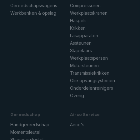
Gereedschapswagens
Compressoren
Werkbanken & opslag
Werkplaatskranen
Haspels
Krikken
Lasapparaten
Assteunen
Stapelaars
Werkplaatspersen
Motorsteunen
Transmissiekrikken
Olie opvangsystemen
Onderdelenreinigers
Overig
Gereedschap
Airco Service
Handgereedschap
Airco's
Momentsleutel
Slagmoersleutel