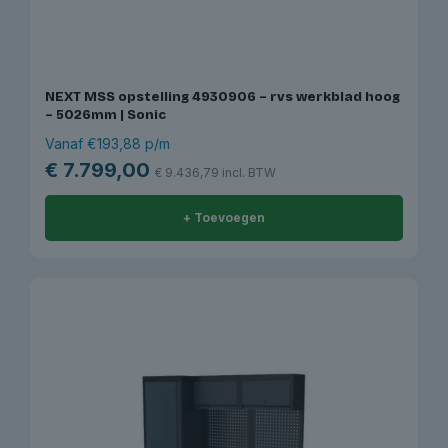
NEXT MSS opstelling 4930906 – rvs werkblad hoog
– 5026mm | Sonic
Vanaf €193,88 p/m
€
7.799,00
€
9.436,79
incl. BTW
+ Toevoegen