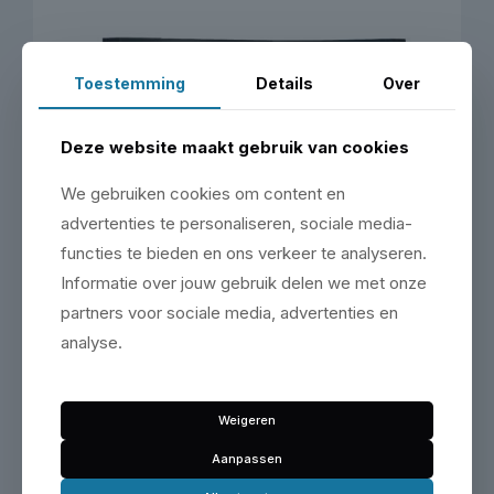
Toestemming
Details
Over
Deze website maakt gebruik van cookies
We gebruiken cookies om content en
advertenties te personaliseren, sociale media-
functies te bieden en ons verkeer te analyseren.
Informatie over jouw gebruik delen we met onze
partners voor sociale media, advertenties en
NEXT MSS opstelling 4930606 – houten werkblad
analyse.
hoog – 5026mm | Sonic
Vanaf €193,88 p/m
€
7.799,00
€
9.436,79
incl. BTW
Weigeren
Aanpassen
+ Toevoegen