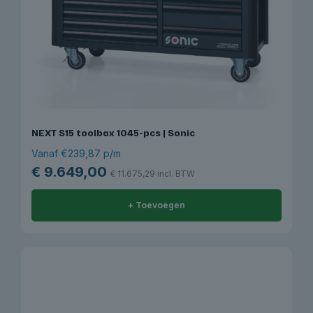
NEXT S15 toolbox 1045-pcs | Sonic
Vanaf €239,87 p/m
€
9.649,00
€
11.675,29
incl. BTW
+ Toevoegen