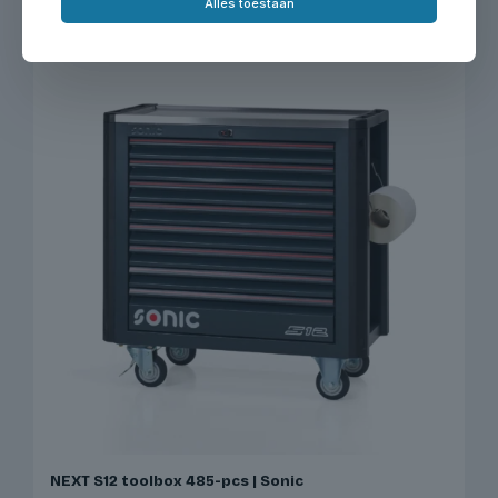
Alles toestaan
NEXT S12 toolbox 485-pcs | Sonic