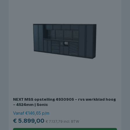
NEXT MSS opstelling 4930905 – rvs werkblad hoog
– 4524mm | Sonic
Vanaf €146,65 p/m
€
5.899,00
€
7.137,79
incl. BTW