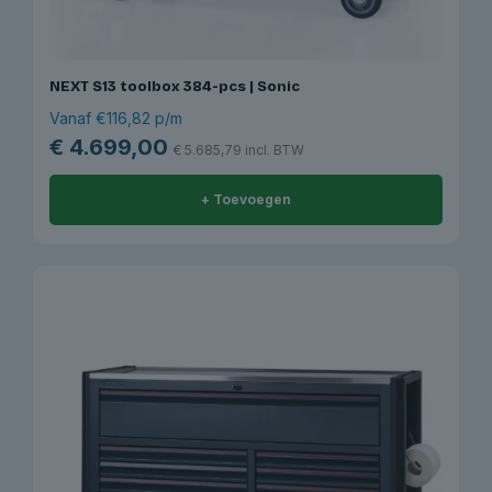
NEXT S13 toolbox 384-pcs | Sonic
Vanaf €116,82 p/m
€
4.699,00
€
5.685,79
incl. BTW
+ Toevoegen