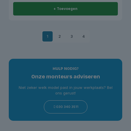
+ Toevoegen
1
2
3
4
HULP NODIG?
Onze monteurs adviseren
Niet zeker welk model past in jouw werkplaats? Bel
ons gerust!
030 340 3511