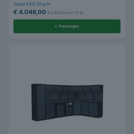
Vanaf €103,33 p/m
€
4.049,00
€
4.899,29
incl. BTW
+ Toevoegen