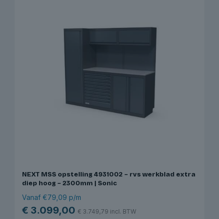
NEXT MSS opstelling 4931002 – rvs werkblad extra
diep hoog – 2300mm | Sonic
Vanaf €79,09 p/m
€
3.099,00
€
3.749,79
incl. BTW