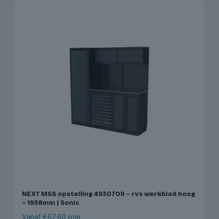
NEXT MSS opstelling 4930709 – rvs werkblad hoog
– 1958mm | Sonic
Vanaf €67,60 p/m