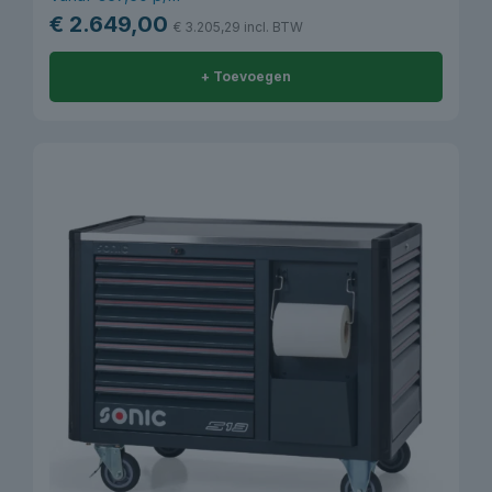
€
2.649,00
€
3.205,29
incl. BTW
+ Toevoegen